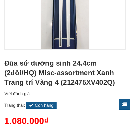
Đũa sứ dưỡng sinh 24.4cm
(2đôi/HQ) Misc-assortment Xanh
Trang trí Vàng 4 (212475XV402Q)
Viết đánh giá
Trạng thái:
Còn hàng
1.080.000₫