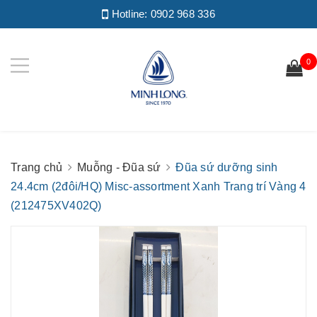
Hotline:
0902 968 336
0
Trang chủ
Muỗng - Đũa sứ
Đũa sứ dưỡng sinh
24.4cm (2đôi/HQ) Misc-assortment Xanh Trang trí Vàng 4
(212475XV402Q)