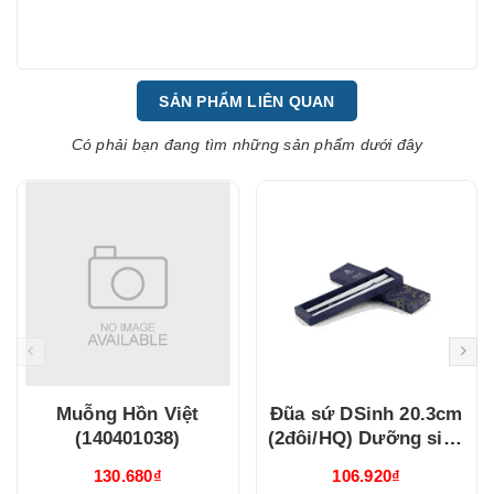
SẢN PHẨM LIÊN QUAN
Có phải bạn đang tìm những sản phẩm dưới đây
Muỗng Hồn Việt
Đũa sứ DSinh 20.3cm
(140401038)
(2đôi/HQ) Dưỡng sinh
IFP Trắng Ngà
130.680₫
106.920₫
(21207800002Q)