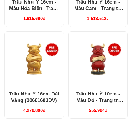
Trâu Như Ý 16cm -
Trâu Như Ý 16cm -
Màu Hỏa Biến- Trang
Màu Cam - Trang trí
trí vàng 24k
vàng 24k
1.615.680₫
1.513.512₫
(00601603GM3V)
(00601603CAV)
Trâu Như Ý 16cm Dát
Trâu Như Ý 10cm -
Vàng (00601603DV)
Màu Đỏ - Trang trí
vàng 24k
4.276.800₫
555.984₫
(00601003DOV)