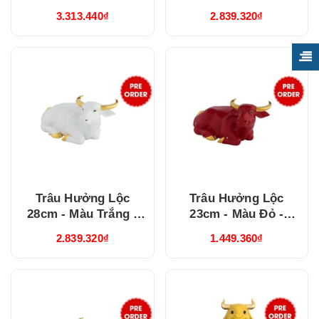
Trang trí vàng 24k
trí vàng 24k
3.313.440₫
2.839.320₫
(00602102VAV)
(00601301DOV)
Trâu Hưởng Lộc
Trâu Hưởng Lộc
28cm - Màu Trắng -
23cm - Màu Đỏ -
Trang trí vàng 24k
Trang trí vàng 24k
2.839.320₫
1.449.360₫
(00601301V)
(00601101DOV)