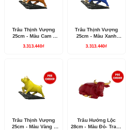
Trâu Thịnh Vượng
Trâu Thịnh Vượng
25cm - Màu Cam -
25cm - Màu Xanh
Trang trí vàng 24k
Dương - Trang trí
3.313.440₫
3.313.440₫
(00602102CAV)
vàng 24k
(00602102XAV)
Trâu Thịnh Vượng
Trâu Hưởng Lộc
25cm - Màu Vàng -
28cm - Màu Đỏ- Trang