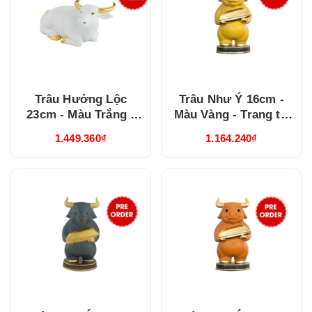
Trâu Hưởng Lộc
Trâu Như Ý 16cm -
23cm - Màu Trắng -
Màu Vàng - Trang trí
Trang trí vàng 24k
vàng 24k
1.449.360₫
1.164.240₫
(00601101V)
(00601603VAV)