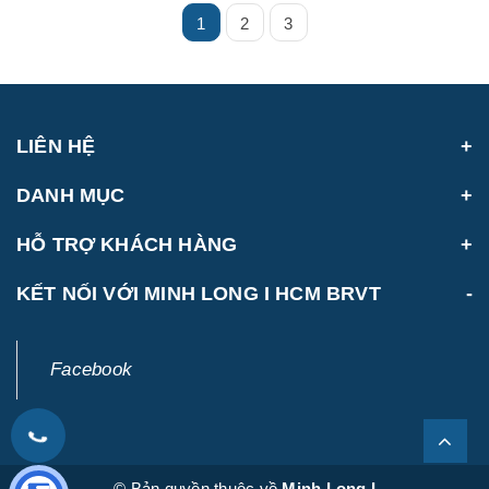
1
2
3
LIÊN HỆ
DANH MỤC
HỖ TRỢ KHÁCH HÀNG
KẾT NỐI VỚI MINH LONG I HCM BRVT
Facebook
© Bản quyền thuộc về
Minh Long I