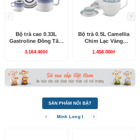
Bộ trà cao 0.33L
Bộ trà 0.5L Camellia
Gastroline Đồng Tâm
Chim Lạc Vàng
Xanh Dương
(015038385V03)
3.164.400₫
1.458.000₫
(68334147003)
SẢN PHẨM NỔI BẬT
Minh Long I