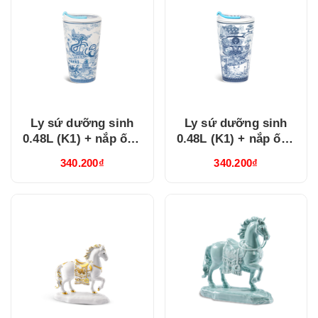
Ly sứ dưỡng sinh
Ly sứ dưỡng sinh
0.48L (K1) + nắp ống
0.48L (K1) + nắp ống
hút Nam Quốc Hà Nội
hút Nam Quốc Nam
340.200₫
340.200₫
(214888VHNH)
Bộ Sài Gòn
(214888VHCH)