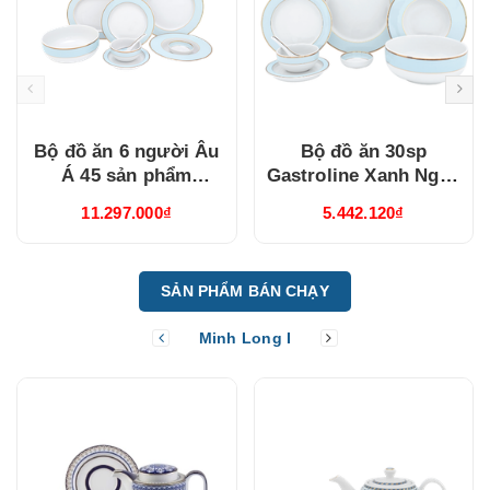
Bộ đồ ăn 6 người Âu
Bộ đồ ăn 30sp
Á 45 sản phẩm
Gastroline Xanh Ngọc
Gastroline Xanh Ngọc
(3006A1489)
11.297.000₫
5.442.120₫
(4506AA489)
SẢN PHẨM BÁN CHẠY
Minh Long I