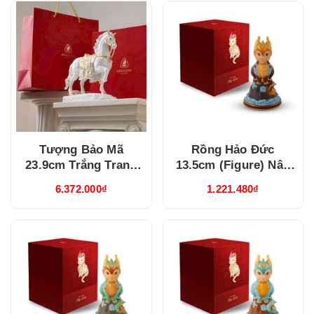
Tượng Bảo Mã
Rồng Hảo Đức
23.9cm Trắng Trang
13.5cm (Figure) Nâu
Trí Vàng (442384TBV)
(311350NAV)
6.372.000₫
1.221.480₫