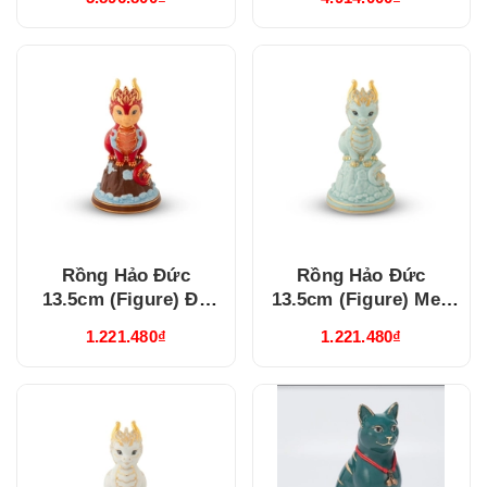
(312357BMNV)
Rồng Hảo Đức
Rồng Hảo Đức
13.5cm (Figure) Đỏ
13.5cm (Figure) Men
(311350DOV)
Ngọc (311350BMNV)
1.221.480₫
1.221.480₫