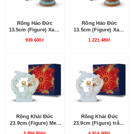
Rồng Hảo Đức
Rồng Hảo Đức
13.5cm (Figure) Xanh
13.5cm (Figure) Xanh
Lá (311350XLV)
Dương (311350XDV)
939.600₫
1.221.480₫
Rồng Khải Đức
Rồng Khải Đức
23.9cm (Figure) Men
23.9cm (Figure) trắng
Ngọc (bóng)
(312357TBV)
5.896.800₫
4.914.000₫