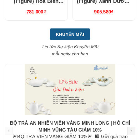
(Figure) Hỏa Biến
(Figure) Xanh Dương
Xanh Dương
Nhạt (310997DLV)
781.000₫
905.580₫
(310997HXDV)
KHUYẾN MÃI
Tin tức Sự kiện Khuyến Mãi
mỗi ngày cho bạn
BỘ TRÀ AN NHIÊN VIỀN VÀNG MINH LONG | HỒ CHÍ
MINH VŨNG TÀU GIẢM 10%
🚨BỘ TRÀ VIỀN VÀNG GIẢM 10%🚨 🛍 Gửi quà trao