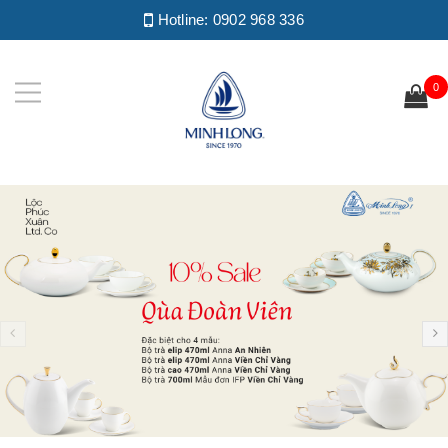
Hotline:
0902 968 336
0