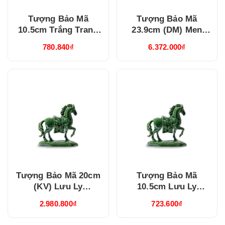
Tượng Bảo Mã
Tượng Bảo Mã
10.5cm Trắng Trang
23.9cm (DM) Men
Trí Vàng (441084TBV)
Ngọc (bóng)
780.840₫
6.372.000₫
(442384BMN)
Tượng Bảo Mã 20cm
Tượng Bảo Mã
(KV) Lưu Ly
10.5cm Lưu Ly
(442084563)
(441084563)
2.980.800₫
723.600₫