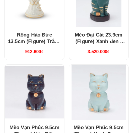
Rồng Hảo Đức
Mèo Đại Cát 23.9cm
13.5cm (Figure) Trắng
(Figure) Xanh đen -
(311350TBV)
Trang trí vàng
912.600₫
3.520.000₫
(312392XDV)
Mèo Vạn Phúc 9.5cm
Mèo Vạn Phúc 9.5cm