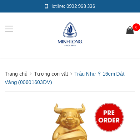
Hotline:
0902 968 336
0
Trang chủ
Tượng con vật
Trâu Như Ý 16cm Dát
Vàng (00601603DV)