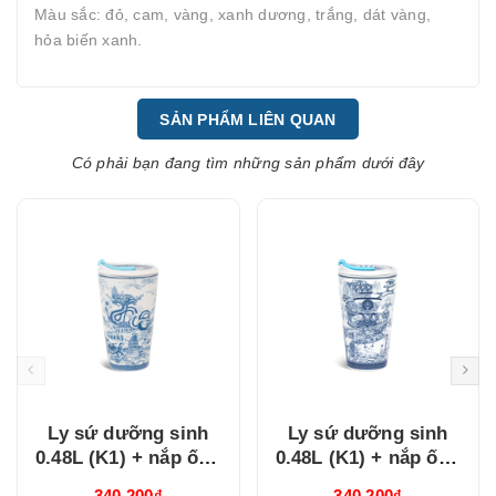
Màu sắc: đỏ, cam, vàng, xanh dương, trắng, dát vàng,
hỏa biến xanh.
SẢN PHẨM LIÊN QUAN
Có phải bạn đang tìm những sản phẩm dưới đây
Ly sứ dưỡng sinh
Ly sứ dưỡng sinh
0.48L (K1) + nắp ống
0.48L (K1) + nắp ống
hút Nam Quốc Hà Nội
hút Nam Quốc Nam
340.200₫
340.200₫