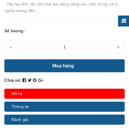
- Hai tay linh vật cầm hạt lúa vàng nâng niu, trân trọng với ý
nghĩa mang đến...
Số lượng:
-
+
Mua hàng
Chia sẻ:
Mô tả
Thông tin
Đánh giá