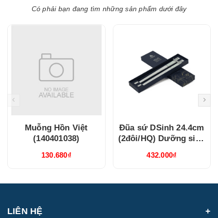
Có phải bạn đang tìm những sản phẩm dưới đây
Muỗng Hồn Việt
Đũa sứ DSinh 24.4cm
(140401038)
(2đôi/HQ) Dưỡng sinh
IFP Xanh lá Pastel
130.680₫
432.000₫
(212478XLP02Q)
LIÊN HỆ