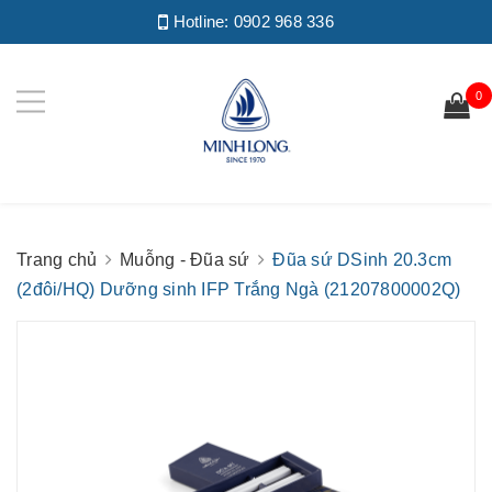
Hotline:
0902 968 336
0
Trang chủ
Muỗng - Đũa sứ
Đũa sứ DSinh 20.3cm
(2đôi/HQ) Dưỡng sinh IFP Trắng Ngà (21207800002Q)