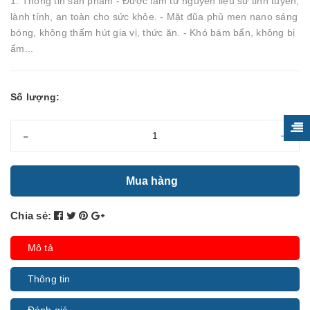
1. Thông tin sản phẩm - Được làm từ nguyên liệu sứ tinh tuyển,
lành tính, an toàn cho sức khỏe. - Mặt đũa phủ men nano sáng
bóng, không thấm hút gia vị, thức ăn. - Khó bám bẩn, không bị
ẩm...
Số lượng:
-
+
Mua hàng
Chia sẻ:
Mô tả
Thông tin