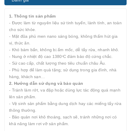
Đánh giá
1. Thông tin sản phẩm
- Được làm từ nguyên liệu sứ tinh tuyển, lành tính, an toàn
cho sức khỏe.
- Mặt đũa phủ men nano sáng bóng, không thấm hút gia
vị, thức ăn.
- Khó bám bẩn, không bị ẩm mốc, dễ tẩy rửa, nhanh khô.
- Nung ở nhiệt độ cao 1380
C đảm bảo độ cứng chắc.
o
- Sứ cao cấp, chất lượng theo tiêu chuẩn châu Âu.
- Phù hợp để làm quà tặng; sử dụng trong gia đình, nhà
hàng, khách sạn…
2. Hướng dẫn sử dụng và bảo quản
- Tránh làm rớt, va đập hoặc dùng lực tác động quá mạnh
lên sản phẩm.
- Vệ sinh sản phẩm bằng dung dịch hay các miếng tẩy rửa
thông thường.
- Bảo quản nơi khô thoáng, sạch sẽ, tránh những nơi có
khả năng làm rơi vỡ sản phẩm.