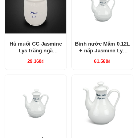
Hủ muối CC Jasmine
Bình nước Mắm 0.12L
Lys trắng ngà
+ nắp Jasmine Lys
(090756262)
Trắng Ngà
29.160₫
61.560₫
(081227350)