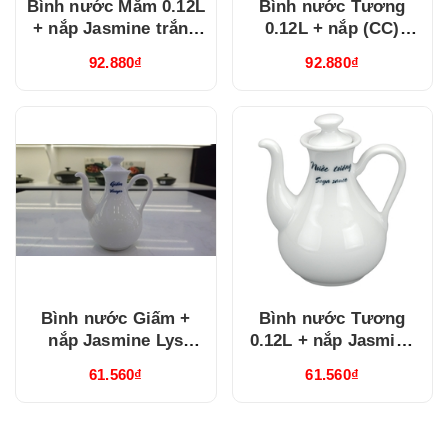
Bình nước Mắm 0.12L
Bình nước Tương
+ nắp Jasmine trắng
0.12L + nắp (CC)
(081203350)
Jasmine trắng
92.880₫
92.880₫
(081203263)
Bình nước Giấm +
Bình nước Tương
nắp Jasmine Lys
0.12L + nắp Jasmine
trắng ngà (081227264)
Lys Trắng Ngà
61.560₫
61.560₫
(081227263)