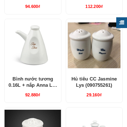
(081630420)
(082529350)
94.600₫
112.200₫
Bình nước tương
Hủ tiêu CC Jasmine
0.16L + nắp Anna Lys
Lys (090755261)
(081630263)
92.880₫
29.160₫