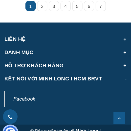
1
2
3
4
5
6
7
LIÊN HỆ
DANH MỤC
HỖ TRỢ KHÁCH HÀNG
KẾT NỐI VỚI MINH LONG I HCM BRVT
Facebook
© Bản quyền thuộc về
Minh Long I