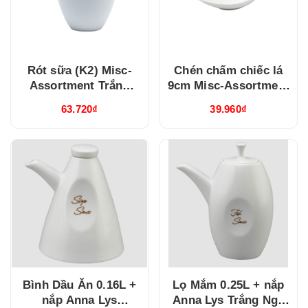
Rót sữa (K2) Misc-
Chén chấm chiếc lá
Assortment Trắng
9cm Misc-Assortment
(680546000)
Lys Trắng Ngà
63.720₫
39.960₫
(640916000)
Bình Dầu Ăn 0.16L +
Lọ Mắm 0.25L + nắp
nắp Anna Lys
Anna Lys Trắng Ngà