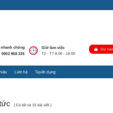
u Lộc, Thành phố Hồ Chí Minh, Việt Nam., TP Hồ Chí Minh,
ợ nhanh chóng
Giờ làm việc
Giỏ hà
0902 968 336
T2 - T7 8:00 - 18:00
:
thiệu
Liên hệ
Tuyển dụng
 tức
( Có tất cả 15 bài viết )