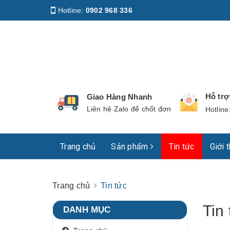
Hotline:
0902 968 336
Địa chỉ
:
158 Nguyễn Phúc Nguyên, Phường Nhiê
Hỗ tr
Giao Hàng Nhanh
Liên hệ Zalo để chốt đơn
Hotline
Trang chủ
Sản phẩm
Tin tức
Giới 
Trang chủ
Tin tức
Tin
DANH MỤC