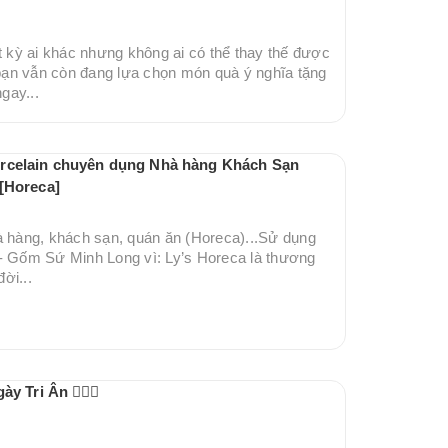
t kỳ ai khác nhưng không ai có thể thay thế được
ạn vẫn còn đang lựa chọn món quà ý nghĩa tặng
gay...
orcelain chuyên dụng Nhà hàng Khách Sạn
 [Horeca]
à hàng, khách sạn, quán ăn (Horeca)...Sử dụng
- Gốm Sứ Minh Long vì: Ly’s Horeca là thương
đời...
 Tri Ân 👨🏻‍⚕️