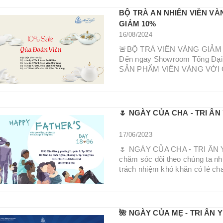
BỘ TRÀ AN NHIÊN VIỀN VÀ
GIẢM 10%
16/08/2024
🚨BỘ TRÀ VIỀN VÀNG GIẢM 10%
Đến ngay Showroom Tổng Đại
SẢN PHẨM VIỀN VÀNG VỚI GI
🌷 NGÀY CỦA CHA - TRI Â
17/06/2023
🌷 NGÀY CỦA CHA - TRI ÂN Y
chăm sóc dõi theo chúng ta như
trách nhiệm khó khăn có lẻ cha
🌺 NGÀY CỦA MẸ - TRI ÂN 