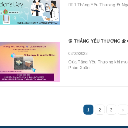
👩🏻‍⚕️ Tháng Yêu Thương ⛑ Ngày 
🌸 THÁNG YÊU THƯƠNG 🌼 
03/02/2023
Qùa Tặng Yêu Thương khi mua 
Phúc Xuân
1
2
3