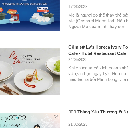
17/06/2023
Mẹ là người có thể thay thế bấ
Mẹ (Gaspard Mermillod) Nếu b
Người Mẹ của mình, hãy đến n
Gốm sứ Ly's Horeca Ivory P
Café - Hotel Restaurant Cafe
24/05/2023
Khi chúng ta có kinh doanh nh
và lựa chọn ngay Ly’s Horeca 
hiệu tạo ra bởi Minh Long I, ra 
👩🏻‍⚕️ Tháng Yêu Thương ⛑ Ngày
21/02/2023