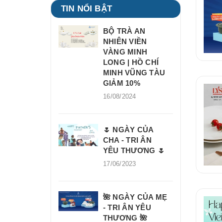
TIN NỔI BẬT
BỘ TRÀ AN
NHIÊN VIỀN
VÀNG MINH
LONG | HỒ CHÍ
MINH VŨNG TÀU
GIẢM 10%
16/08/2024
🌷 NGÀY CỦA
CHA - TRI ÂN
YÊU THƯƠNG 🌷
17/06/2023
🌺 NGÀY CỦA MẸ
- TRI ÂN YÊU
THƯƠNG 🌺