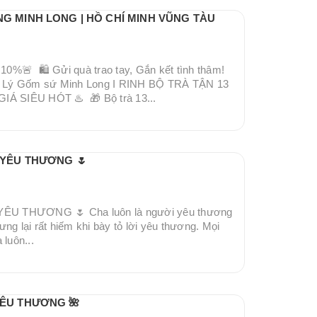
NG MINH LONG | HỒ CHÍ MINH VŨNG TÀU
🚨 🛍 Gửi quà trao tay, Gắn kết tình thâm!
 Lý Gốm sứ Minh Long I RINH BỘ TRÀ TẬN 13
Á SIÊU HÓT ♨ 🎁 Bộ trà 13...
N YÊU THƯƠNG 🌷
ÊU THƯƠNG 🌷 Cha luôn là người yêu thương
ng lại rất hiếm khi bày tỏ lời yêu thương. Mọi
 luôn...
YÊU THƯƠNG 🌺