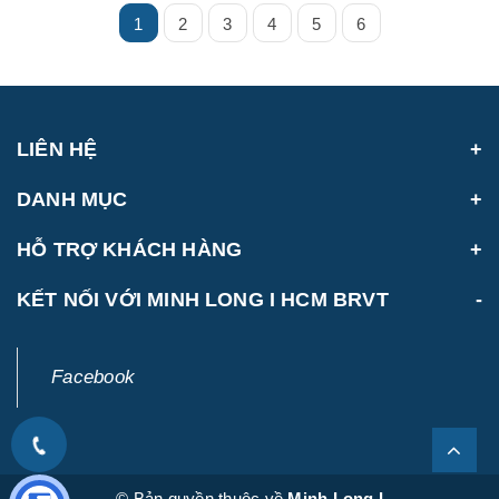
1
2
3
4
5
6
LIÊN HỆ
DANH MỤC
HỖ TRỢ KHÁCH HÀNG
KẾT NỐI VỚI MINH LONG I HCM BRVT
Facebook
© Bản quyền thuộc về
Minh Long I