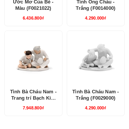
Ước Mơ Của Bé -
Tình Ông Cháu -
Màu (F0021022)
Trắng (F0014000)
6.436.800₫
4.290.000₫
Tình Bà Cháu Nam -
Tình Bà Cháu Nam -
Trang trí Bạch Kim
Trắng (F0029000)
(F0029266)
7.948.800₫
4.290.000₫