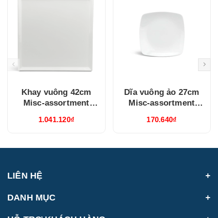
Khay vuông 42cm
Dĩa vuông ảo 27cm
Misc-assortment
Misc-assortment
Trắng (474201000)
Trắng (392713000)
1.041.120₫
170.640₫
LIÊN HỆ
DANH MỤC