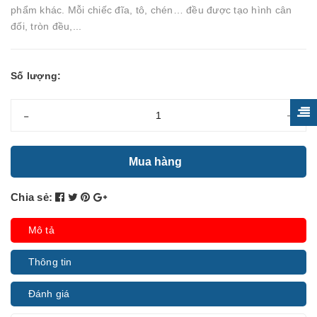
phẩm khác. Mỗi chiếc đĩa, tô, chén… đều được tạo hình cân
đối, tròn đều,...
Số lượng:
-
+
Mua hàng
Chia sẻ:
Mô tả
Thông tin
Đánh giá