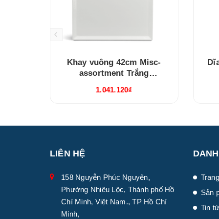
Khay vuông 42cm Misc-
Dĩ
assortment Trắng
(474201000)
1.041.120₫
LIÊN HỆ
DANH
158 Nguyễn Phúc Nguyên,
Trang
Phường Nhiêu Lộc, Thành phố Hồ
Sản 
Chí Minh, Việt Nam., TP Hồ Chí
Tin t
Minh,