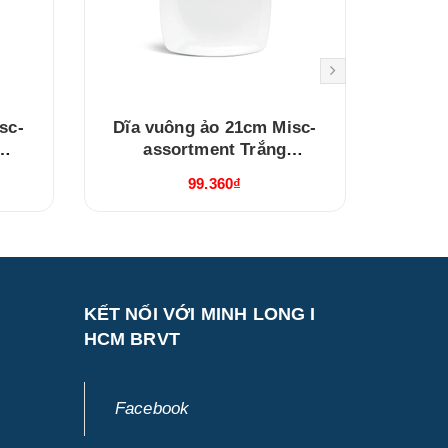
sc-
Dĩa vuông ảo 21cm Misc-
Dĩa 
assortment Trắng
a
(392113000)
99.360₫
KẾT NỐI VỚI MINH LONG I
HCM BRVT
Facebook