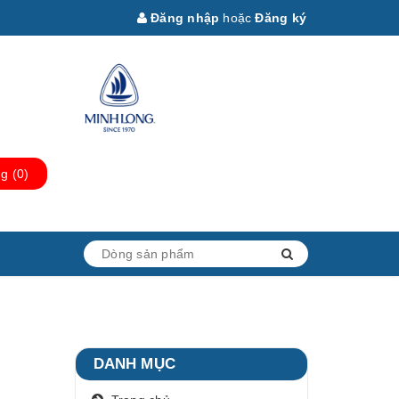
Đăng nhập
hoặc
Đăng ký
ng
(
0
)
DANH MỤC