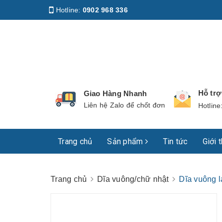
Hotline:
0902 968 336
Địa chỉ
:
158 Nguyễn Phúc Nguyên, Phường Nhiê
Hỗ tr
Giao Hàng Nhanh
Liên hệ Zalo để chốt đơn
Hotline
Trang chủ
Sản phẩm
Tin tức
Giới 
Trang chủ
Dĩa vuông/chữ nhật
Dĩa vuông 