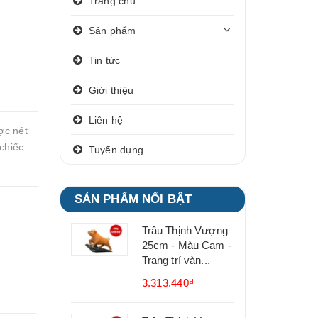
Trang chủ
Sản phẩm
Tin tức
Giới thiệu
Liên hệ
ợc nét
chiếc
Tuyển dụng
SẢN PHẨM NỔI BẬT
Trâu Thịnh Vượng
25cm - Màu Cam -
Trang trí vàn...
3.313.440₫