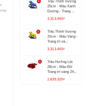
Trâu Thịnh Vượng
ản
25cm - Màu Xanh
nung
Dương - Trang ...
3.313.440₫
Trâu Thịnh Vượng
25cm - Màu Vàng -
Trang trí và...
3.313.440₫
Trâu Hưởng Lộc
28cm - Màu Đỏ-
Trang trí vàng 24...
2.839.320₫