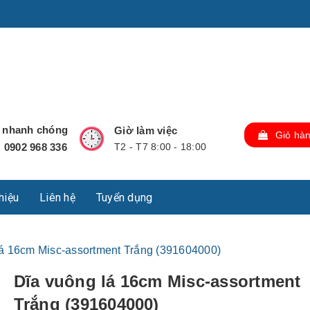
u Lộc, Thành phố Hồ Chí Minh, Việt Nam., TP Hồ Chí Minh,
ợ nhanh chóng
Giờ làm việc
Giỏ hà
0902 968 336
T2 - T7 8:00 - 18:00
:
thiệu
Liên hệ
Tuyển dụng
lá 16cm Misc-assortment Trắng (391604000)
Dĩa vuông lá 16cm Misc-assortment
Trắng (391604000)