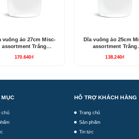
a vuông ảo 27cm Misc-
Dĩa vuông ảo 25cm Mi
assortment Trắng
assortment Trắng
(392713000)
(392513000)
170.640₫
138.240₫
 MỤC
HỖ TRỢ KHÁCH HÀNG
 chủ
Trang chủ
phẩm
Sản phẩm
ức
Tin tức