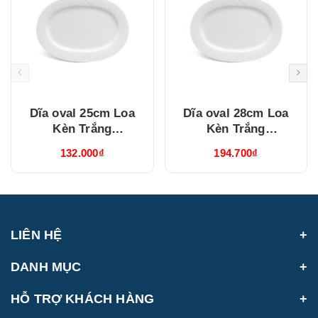
Dĩa oval 25cm Loa
Dĩa oval 28cm Loa
Kèn Trắng
Kèn Trắng
(052507000)
(052807000)
132.000₫
194.700₫
LIÊN HỆ
DANH MỤC
HỖ TRỢ KHÁCH HÀNG