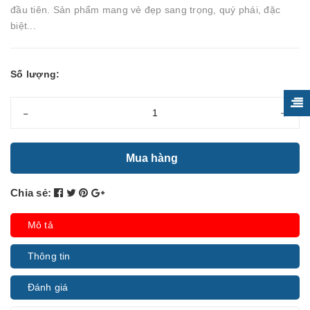
đầu tiên. Sản phẩm mang vẻ đẹp sang trọng, quý phái, đặc
biệt...
Số lượng:
-
+
Mua hàng
Chia sẻ:
Mô tả
Thông tin
Đánh giá