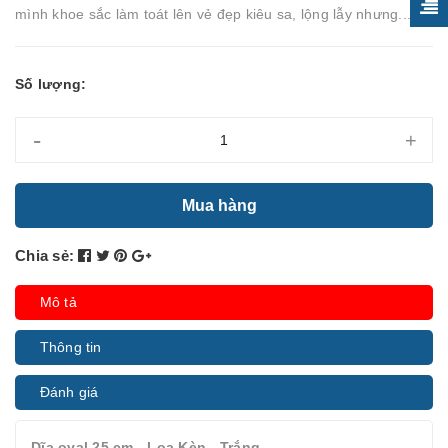
mình khoe sắc làm toát lên vẻ đẹp kiêu sa, lộng lẫy nhưng...
Số lượng:
-
+
Mua hàng
Chia sẻ:
Mô tả
Thông tin
Đánh giá
Dĩa oval 25 cm - Loa Kèn - Trắng