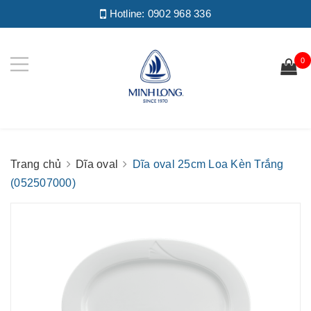
Hotline:
0902 968 336
0
Trang chủ
Dĩa oval
Dĩa oval 25cm Loa Kèn Trắng
(052507000)