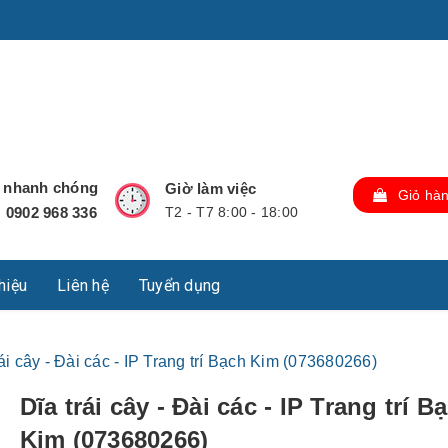
u Lộc, Thành phố Hồ Chí Minh, Việt Nam., TP Hồ Chí Minh,
ợ nhanh chóng
Giờ làm việc
Giỏ hà
0902 968 336
T2 - T7 8:00 - 18:00
:
thiệu
Liên hệ
Tuyển dụng
rái cây - Đài các - IP Trang trí Bạch Kim (073680266)
Dĩa trái cây - Đài các - IP Trang trí B
Kim (073680266)