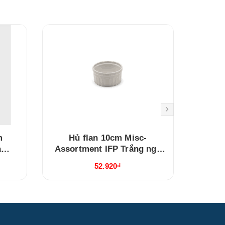
m
Hủ flan 10cm Misc-
Hủ
à
Assortment IFP Trắng ngà
Assor
(211028000)
52.920₫