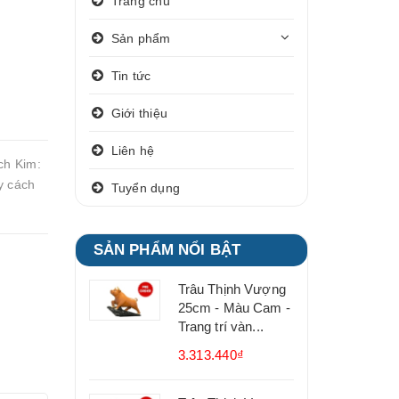
Trang chủ
Sản phẩm
Tin tức
Giới thiệu
Liên hệ
ạch Kim:
y cách
Tuyển dụng
SẢN PHẨM NỔI BẬT
Trâu Thịnh Vượng
25cm - Màu Cam -
Trang trí vàn...
3.313.440₫