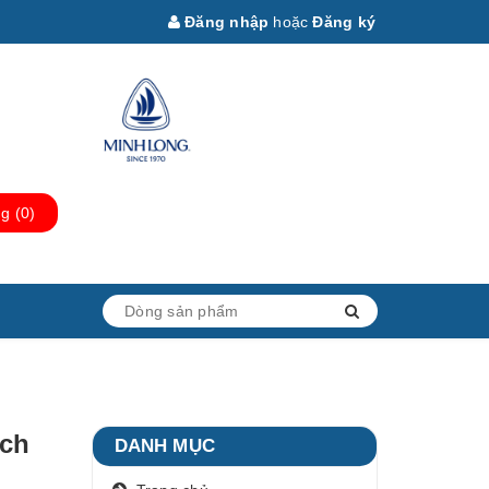
Đăng nhập
hoặc
Đăng ký
ng
(
0
)
ạch
DANH MỤC