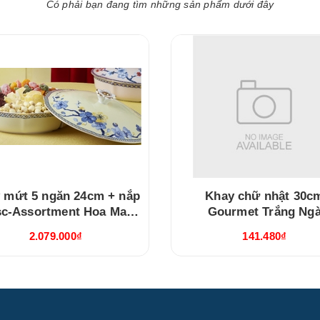
Có phải bạn đang tìm những sản phẩm dưới đây
 mứt 5 ngăn 24cm + nắp
Khay chữ nhật 30c
sc-Assortment Hoa Mai
Gourmet Trắng Ng
hú Quý (212471497B)
(313045000)
2.079.000₫
141.480₫