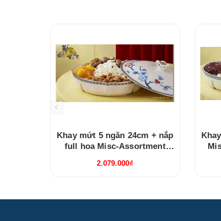
Khay mứt 5 ngăn 24cm + nắp
Khay
full hoa Misc-Assortment
Mi
Hoa Đào Thịnh Vượng
P
2.079.000₫
(212471496B)