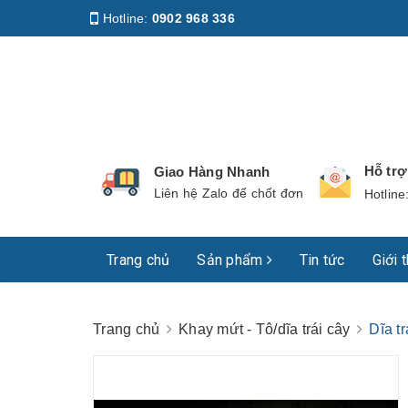
Hotline:
0902 968 336
Địa chỉ
:
158 Nguyễn Phúc Nguyên, Phường Nhiê
Hỗ tr
Giao Hàng Nhanh
Liên hệ Zalo để chốt đơn
Hotline
Trang chủ
Sản phẩm
Tin tức
Giới 
Trang chủ
Khay mứt - Tô/dĩa trái cây
Dĩa t