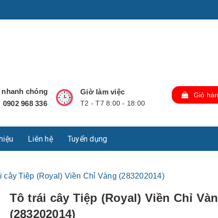
u Lộc, Thành phố Hồ Chí Minh, Việt Nam., TP Hồ Chí Minh,
ợ nhanh chóng
Giờ làm việc
Giỏ hà
0902 968 336
T2 - T7 8:00 - 18:00
:
thiệu
Liên hệ
Tuyển dụng
ái cây Tiệp (Royal) Viền Chỉ Vàng (283202014)
Tô trái cây Tiệp (Royal) Viền Chỉ Và
(283202014)