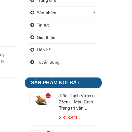
Trang chủ
Sản phẩm
Tin tức
Giới thiệu
Liên hệ
àng
háu.
Tuyển dụng
SẢN PHẨM NỔI BẬT
Trâu Thịnh Vượng
25cm - Màu Cam -
Trang trí vàn...
3.313.440₫