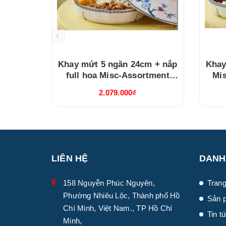
Khay mứt 5 ngăn 24cm + nắp
Khay
full hoa Misc-Assortment
Mi
Hoa Đào Thịnh Vượng
P
2.079.000₫
(212471496B)
LIÊN HỆ
DANH
158 Nguyễn Phúc Nguyên,
Trang
Phường Nhiêu Lộc, Thành phố Hồ
Sản 
Chí Minh, Việt Nam., TP Hồ Chí
Tin t
Minh,