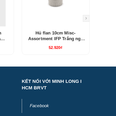
m
Hủ flan 10cm Misc-
Hủ
à
Assortment IFP Trắng ngà
Assor
(211028000)
52.920₫
KẾT NỐI VỚI MINH LONG I
HCM BRVT
Facebook