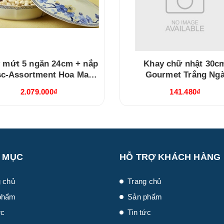
 mứt 5 ngăn 24cm + nắp
Khay chữ nhật 30c
sc-Assortment Hoa Mai
Gourmet Trắng Ng
hú Quý (212471497B)
(313045000)
2.079.000₫
141.480₫
 MỤC
HỖ TRỢ KHÁCH HÀNG
 chủ
Trang chủ
phẩm
Sản phẩm
ức
Tin tức