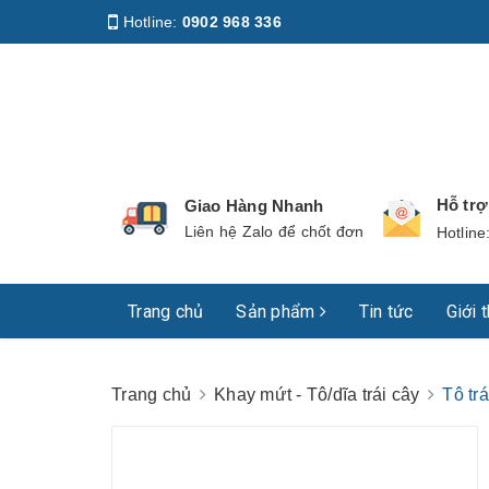
Hotline:
0902 968 336
Địa chỉ
:
158 Nguyễn Phúc Nguyên, Phường Nhiê
Hỗ tr
Giao Hàng Nhanh
Liên hệ Zalo để chốt đơn
Hotline
Trang chủ
Sản phẩm
Tin tức
Giới 
Trang chủ
Khay mứt - Tô/dĩa trái cây
Tô tr