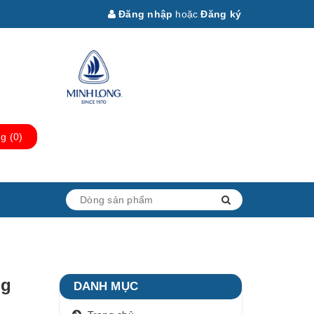
Đăng nhập
hoặc
Đăng ký
ng
(
0
)
ng
DANH MỤC