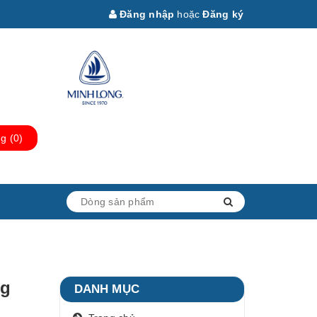
Đăng nhập
hoặc
Đăng ký
ng
(
0
)
ng
DANH MỤC