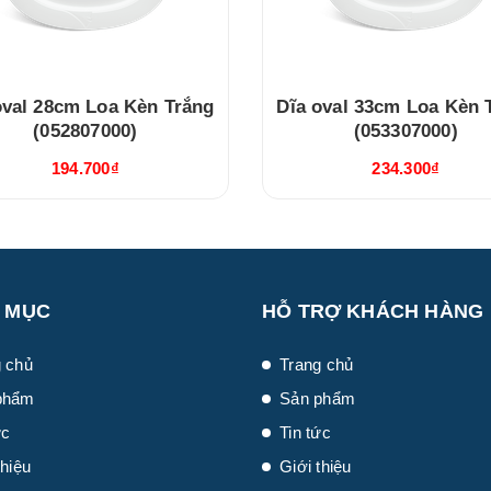
28cm Loa Kèn Trắng
Dĩa oval 33cm Loa Kèn 
(052807000)
(053307000)
194.700₫
234.300₫
 MỤC
HỖ TRỢ KHÁCH HÀNG
 chủ
Trang chủ
phẩm
Sản phẩm
ức
Tin tức
thiệu
Giới thiệu