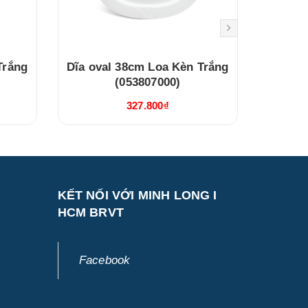
Trắng
Dĩa oval 38cm Loa Kèn Trắng
Dĩa ov
(053807000)
327.800₫
KẾT NỐI VỚI MINH LONG I
HCM BRVT
Facebook