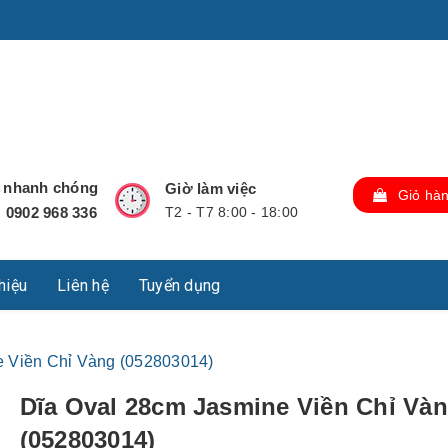
u Lộc, Thành phố Hồ Chí Minh, Việt Nam., TP Hồ Chí Minh,
ợ nhanh chóng
Giờ làm việc
Giỏ hà
0902 968 336
T2 - T7 8:00 - 18:00
:
thiệu
Liên hệ
Tuyển dụng
e Viền Chỉ Vàng (052803014)
Dĩa Oval 28cm Jasmine Viền Chỉ Và
(052803014)