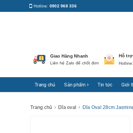
Hotline:
0902 968 336
Địa chỉ
:
158 Nguyễn Phúc Nguyên, Phường Nhiê
Hỗ tr
Giao Hàng Nhanh
Liên hệ Zalo để chốt đơn
Hotline
Trang chủ
Sản phẩm
Tin tức
Giới 
Trang chủ
Dĩa oval
Dĩa Oval 28cm Jasmin