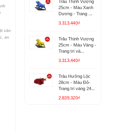
Trâu Thịnh Vượng
ánh
25cm - Màu Xanh
ỳ
Dương - Trang ...
3.313.440₫
ặt sản
c, an
Trâu Thịnh Vượng
25cm - Màu Vàng -
Trang trí và...
3.313.440₫
Trâu Hưởng Lộc
28cm - Màu Đỏ-
Trang trí vàng 24...
2.839.320₫