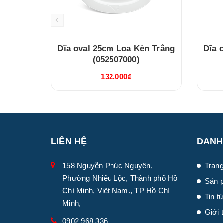
Dĩa oval 25cm Loa Kèn Trắng
Dĩa oval 
(052507000)
132.000₫
LIÊN HỆ
DANH
158 Nguyễn Phúc Nguyên,
Trang
Phường Nhiêu Lộc, Thành phố Hồ
Sản 
Chí Minh, Việt Nam., TP Hồ Chí
Tin t
Minh,
Giới 
0902 968 336