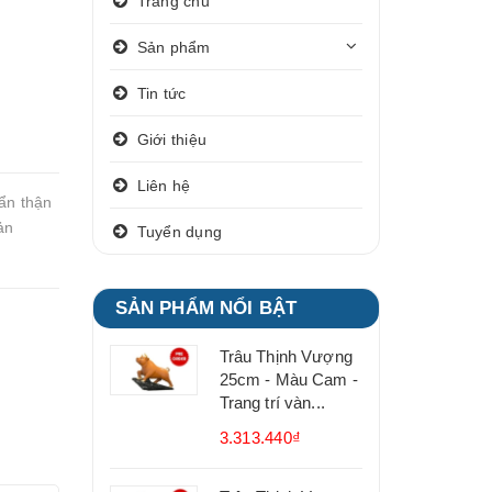
Trang chủ
Sản phẩm
Tin tức
Giới thiệu
Liên hệ
ẩn thận
ản
Tuyển dụng
SẢN PHẨM NỔI BẬT
Trâu Thịnh Vượng
25cm - Màu Cam -
Trang trí vàn...
3.313.440₫