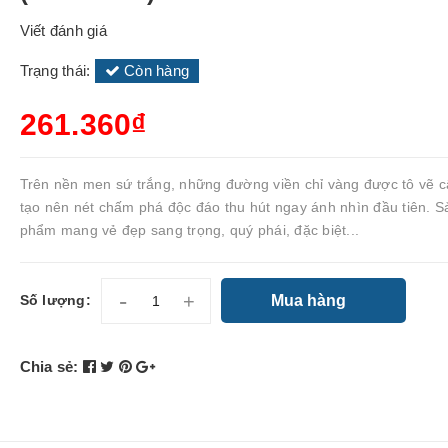
Viết đánh giá
Trạng thái:
Còn hàng
261.360₫
Trên nền men sứ trắng, những đường viền chỉ vàng được tô vẽ c
tạo nên nét chấm phá độc đáo thu hút ngay ánh nhìn đầu tiên. S
phẩm mang vẻ đẹp sang trọng, quý phái, đặc biệt...
-
+
Mua hàng
Số lượng:
Chia sẻ: