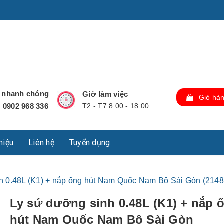
u Lộc, Thành phố Hồ Chí Minh, Việt Nam., TP Hồ Chí Minh,
ợ nhanh chóng
Giờ làm việc
Giỏ hà
0902 968 336
T2 - T7 8:00 - 18:00
:
thiệu
Liên hệ
Tuyển dụng
nh 0.48L (K1) + nắp ống hút Nam Quốc Nam Bộ Sài Gòn (21
Ly sứ dưỡng sinh 0.48L (K1) + nắp 
hút Nam Quốc Nam Bộ Sài Gòn