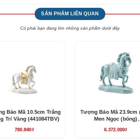
SẢN PHẨM LIÊN QUAN
Có phải bạn đang tìm những sản phẩm dưới đây
g Bảo Mã 10.5cm Trắng
Tượng Bảo Mã 23.9cm 
ng Trí Vàng (441084TBV)
Men Ngọc (bóng)
(442384BMN)
780.840₫
6.372.000₫