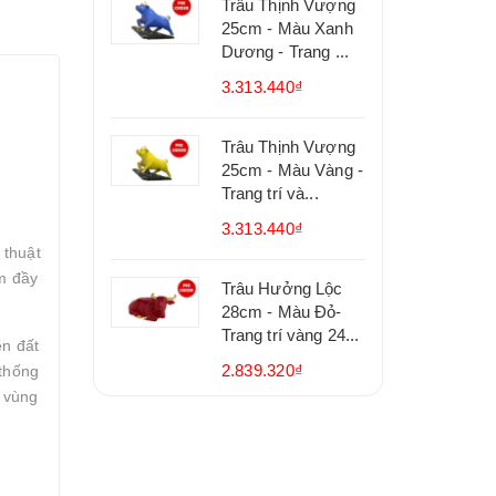
Trâu Thịnh Vượng
25cm - Màu Xanh
Dương - Trang ...
3.313.440₫
Trâu Thịnh Vượng
25cm - Màu Vàng -
Trang trí và...
3.313.440₫
 thuật
m đầy
Trâu Hưởng Lộc
28cm - Màu Đỏ-
Trang trí vàng 24...
n đất
2.839.320₫
 thống
ề vùng