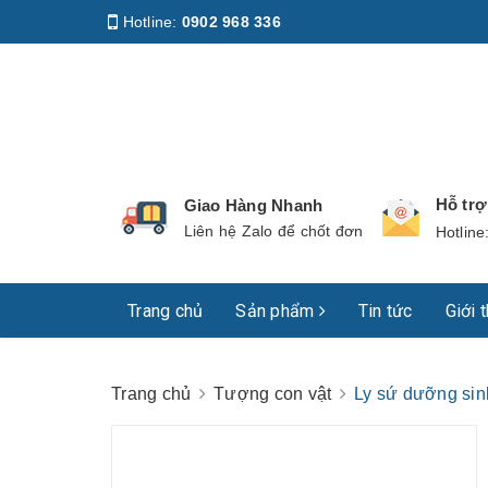
Hotline:
0902 968 336
Địa chỉ
:
158 Nguyễn Phúc Nguyên, Phường Nhiê
Hỗ tr
Giao Hàng Nhanh
Liên hệ Zalo để chốt đơn
Hotline
Trang chủ
Sản phẩm
Tin tức
Giới 
Trang chủ
Tượng con vật
Ly sứ dưỡng si