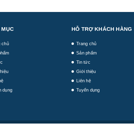
 MỤC
HỖ TRỢ KHÁCH HÀNG
 chủ
Trang chủ
phẩm
Sản phẩm
ức
Tin tức
thiệu
Giới thiệu
hệ
Liên hệ
n dụng
Tuyển dụng
i
Sapo
Trang chủ
Sản phẩm