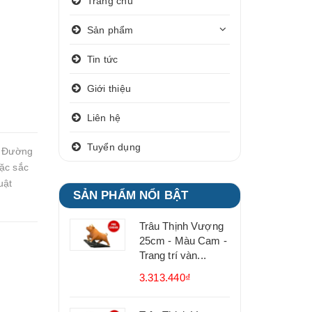
Trang chủ
Sản phẩm
Tin tức
Giới thiệu
Liên hệ
Tuyển dụng
m Đường
ặc sắc
uật
SẢN PHẨM NỔI BẬT
Trâu Thịnh Vượng
25cm - Màu Cam -
Trang trí vàn...
3.313.440₫