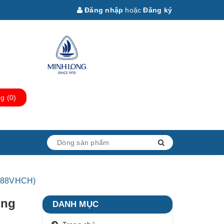
Đăng nhập
hoặc
Đăng ký
ng
(
0
)
4888VHCH)
ống
DANH MỤC