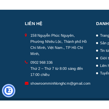
LIÊN HỆ
DANH
158 Nguyễn Phúc Nguyên,
Trang
Phường Nhiêu Lộc, Thành phố Hồ
Sản 
Chí Minh, Việt Nam., TP Hồ Chí
Tin t
Minh,
Giới 
0902 968 336
Liên 
Thứ 2 – Thứ 7 từ 8:00 sáng đến
Tuyể
17:00 chiều
showroomminhlonghcm@gmail.com
© Bản quyền thuộc về
Minh Long I
|
Cung cấp bở