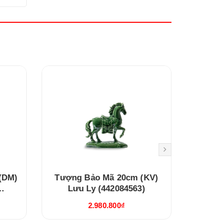
(DM)
Tượng Bảo Mã 20cm (KV)
Tượng
Lưu Ly (442084563)
2.980.800₫