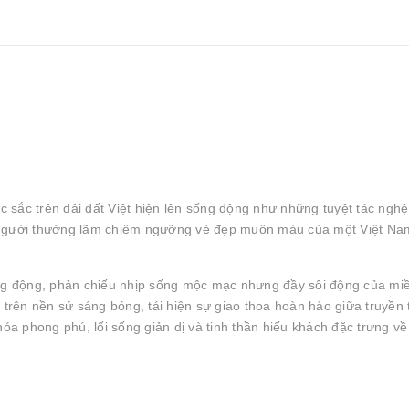
sắc trên dải đất Việt hiện lên sống động như những tuyệt tác nghệ
p người thưởng lãm chiêm ngưỡng vẻ đẹp muôn màu của một Việt Na
g động, phản chiếu nhịp sống mộc mạc nhưng đầy sôi động của miề
rên nền sứ sáng bóng, tái hiện sự giao thoa hoàn hảo giữa truyền
hóa phong phú, lối sống giản dị và tinh thần hiếu khách đặc trưng v