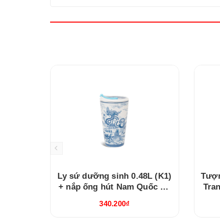
Ly sứ dưỡng sinh 0.48L (K1)
Tượn
+ nắp ống hút Nam Quốc Hà
Tra
Nội (214888VHNH)
340.200₫