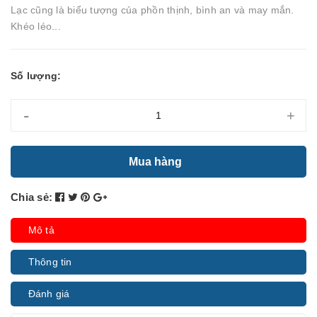
Lạc cũng là biểu tượng của phồn thịnh, bình an và may mắn.
Khéo léo...
Số lượng:
-
+
Mua hàng
Chia sẻ:
Mô tả
Thông tin
Đánh giá