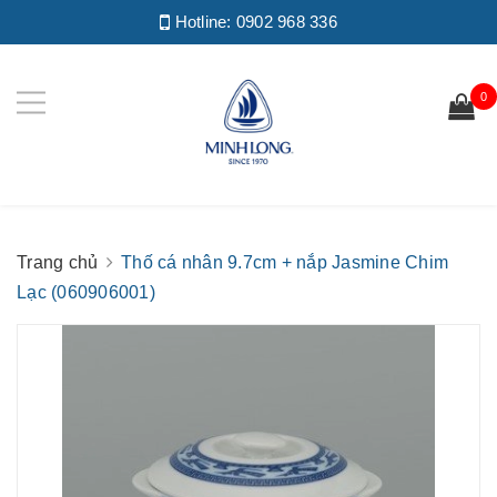
Hotline:
0902 968 336
0
Trang chủ
Thố cá nhân 9.7cm + nắp Jasmine Chim
Lạc (060906001)