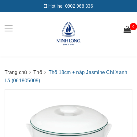
Hotline:
0902 968 336
0
Trang chủ
Thố
Thố 18cm + nắp Jasmine Chỉ Xanh
Lá (061805009)