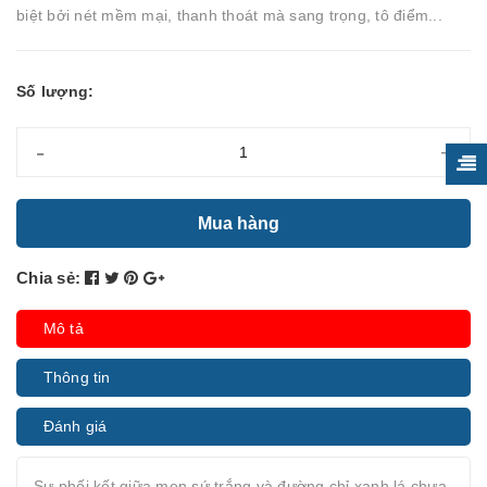
biệt bởi nét mềm mại, thanh thoát mà sang trọng, tô điểm...
Số lượng:
-
+
Mua hàng
Chia sẻ:
Mô tả
Thông tin
Đánh giá
Sự phối kết giữa men sứ trắng và đường chỉ xanh lá chưa