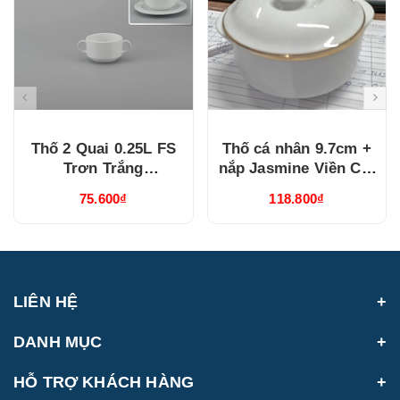
Thố 2 Quai 0.25L FS
Thố cá nhân 9.7cm +
Trơn Trắng
nắp Jasmine Viền Chỉ
(062510000)
Vàng (060906014)
75.600₫
118.800₫
LIÊN HỆ
DANH MỤC
HỖ TRỢ KHÁCH HÀNG