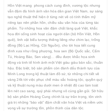
Hồn Việt mang phong cách cung đình, vương tộc nhưng
vẫn đậm đà hình ảnh văn hóa dân gian Việt Nam, sự sáng
tạo nghệ thuật thể hiện ở từng nét vẽ có tính thẩm mỹ
riêng tạo nên phần hồn, chiều sâu văn hóa của từng tác
phẩm. Từ những hoa văn đậm chất làng quê Việt, khắc
họa đời sống sinh hoạt của người dân (bộ Hồn Việt, Hồn
quê), linh vật biểu tượng thiêng liêng như chim lạc, trống
đồng (Bộ Lạc Hồng, Cội Nguồn), cho tới họa tiết cung
đình xưa như rồng phượng, hoa sen (Bộ Quốc sắc, Cẩm
Tú, Hoàng Bào, Sen vàng)… đều được khắc họa sinh
động và tinh tế hình ảnh một Việt giàu giàu bản sắc, thuần
hậu. Đặc biệt, bộ sản phẩm còn đánh dấu thành tựu của
Minh Long trong kỹ thuật làm đồ sứ, từ những chi tiết vẽ
vàng 24k tới việc phục chế màu sắc hoàng tộc, quyền quý
và kỹ thuật nung màu dưới men ở nhiệt độ cao làm toát
lên nét cao sang, quý phái nhưng vô cùng gần gũi. Sở hữu
bộ sản phẩm Hoàng Cung chính là sự trân trọng, tôn vinh
giá trị những “bảo vật” đậm chất văn hóa Việt và niềm ước
vọng về sự trường tồn, phồn thịnh của dân tộc.