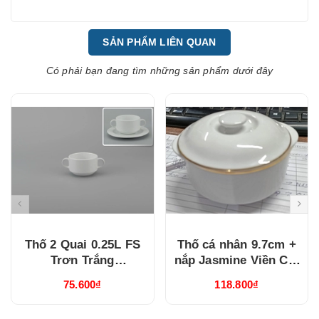
SẢN PHẨM LIÊN QUAN
Có phải bạn đang tìm những sản phẩm dưới đây
Thố 2 Quai 0.25L FS
Thố cá nhân 9.7cm +
Trơn Trắng
nắp Jasmine Viền Chỉ
(062510000)
Vàng (060906014)
75.600₫
118.800₫