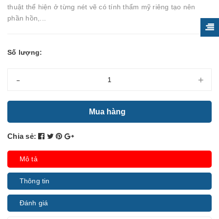
thuật thể hiện ở từng nét vẽ có tính thẩm mỹ riêng tạo nên
phần hồn,...
Số lượng:
-
+
Mua hàng
Chia sẻ:
Mô tả
Thông tin
Đánh giá