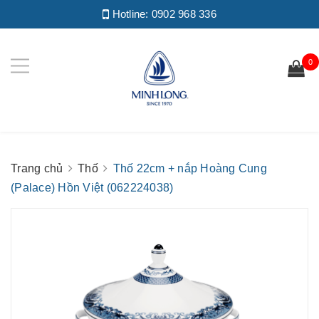
Hotline:
0902 968 336
0
Trang chủ
Thố
Thố 22cm + nắp Hoàng Cung
(Palace) Hồn Việt (062224038)