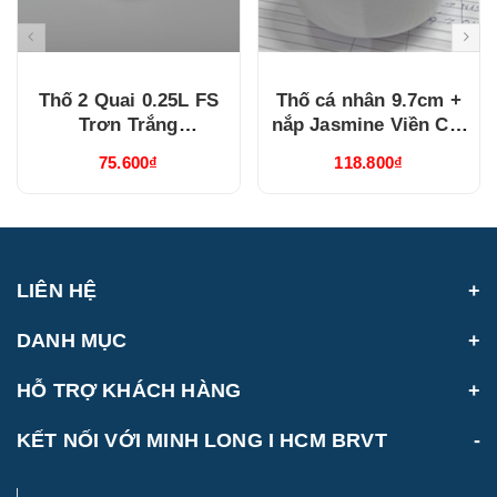
Thố 2 Quai 0.25L FS
Thố cá nhân 9.7cm +
Trơn Trắng
nắp Jasmine Viền Chỉ
(062510000)
Vàng (060906014)
75.600₫
118.800₫
LIÊN HỆ
DANH MỤC
HỖ TRỢ KHÁCH HÀNG
KẾT NỐI VỚI MINH LONG I HCM BRVT