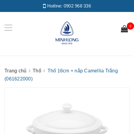
Hotline:
0902 968 336
0
Trang chủ
Thố
Thố 16cm + nắp Camellia Trắng
(061622000)