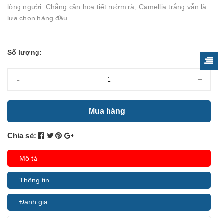
lòng người. Chẳng cần họa tiết rườm rà, Camellia trắng vẫn là
lựa chọn hàng đầu...
Số lượng:
-
+
Mua hàng
Chia sẻ:
Mô tả
Thông tin
Đánh giá