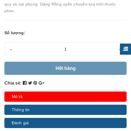
quý và oai phong. Dáng Rồng uyển chuyển tựa một thước
phim...
Số lượng:
-
+
Hết hàng
Chia sẻ:
Mô tả
Thông tin
Đánh giá