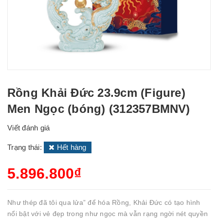
Rồng Khải Đức 23.9cm (Figure)
Men Ngọc (bóng) (312357BMNV)
Viết đánh giá
Trạng thái:
Hết hàng
5.896.800₫
Như thép đã tôi qua lửa” để hóa Rồng, Khải Đức có tạo hình
nổi bật với vẻ đẹp trong như ngọc mà vẫn rạng ngời nét quyền