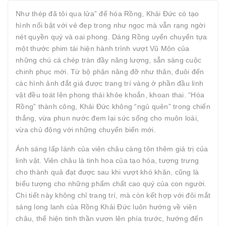
Như thép đã tôi qua lửa” để hóa Rồng, Khải Đức có tạo
hình nổi bật với vẻ đẹp trong như ngọc mà vẫn rạng ngời
nét quyền quý và oai phong. Dáng Rồng uyển chuyển tựa
một thước phim tái hiện hành trình vượt Vũ Môn của
những chú cá chép tràn đầy năng lượng, sẵn sàng cuộc
chinh phục mới. Từ bộ phận nâng đỡ như thân, đuôi đến
các hình ảnh đắt giá được trang trí vàng ở phần đầu linh
vật đều toát lên phong thái khỏe khoắn, khoan thai. “Hóa
Rồng” thành công, Khải Đức không “ngủ quên” trong chiến
thắng, vừa phun nước đem lại sức sống cho muôn loài,
vừa chủ động với những chuyển biến mới.
Ánh sáng lấp lánh của viên châu càng tôn thêm giá trị của
linh vật. Viên châu là tinh hoa của tạo hóa, tượng trưng
cho thành quả đạt được sau khi vượt khó khăn, cũng là
biểu tượng cho những phẩm chất cao quý của con người.
Chi tiết này không chỉ trang trí, mà còn kết hợp với đôi mắt
sáng long lanh của Rồng Khải Đức luôn hướng về viên
châu, thể hiện tinh thần vươn lên phía trước, hướng đến