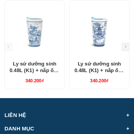
Ly sứ dưỡng sinh
Ly sứ dưỡng sinh
0.48L (K1) + nắp ống
0.48L (K1) + nắp ống
hút Nam Quốc Hà Nội
hút Nam Quốc Nam
340.200₫
340.200₫
(214888VHNH)
Bộ Sài Gòn
(214888VHCH)
LIÊN HỆ
DANH MỤC