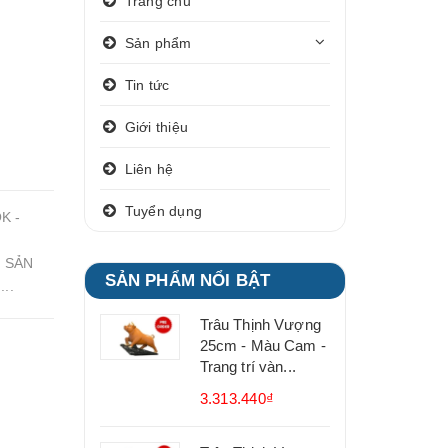
Trang chủ
Sản phẩm
Tin tức
Giới thiệu
Liên hệ
Tuyển dụng
K -
H SẢN
SẢN PHẨM NỔI BẬT
...
Trâu Thịnh Vượng
25cm - Màu Cam -
Trang trí vàn...
3.313.440₫