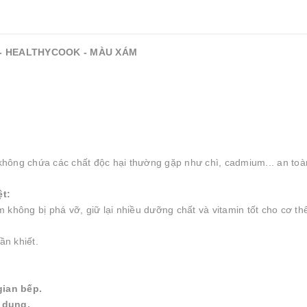
) - HEALTHYCOOK - MÀU XÁM
, không chứa các chất độc hại thường gặp như chì, cadmium... an to
ệt:
không bị phá vỡ, giữ lại nhiều dưỡng chất và vitamin tốt cho cơ th
n khiết.
gian bếp.
ử dụng.