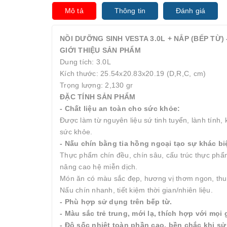
Mô tả
Thông tin
Đánh giá
NỒI DƯỠNG SINH VESTA 3.0L + NẮP (BẾP TỪ
GIỚI THIỆU SẢN PHẨM
Dung tích: 3.0L
Kích thước: 25.54x20.83x20.19 (D,R,C, cm)
Trọng lượng: 2,130 gr
ĐẶC TÍNH SẢN PHẨM
- Chất liệu an toàn cho sức khỏe:
Được làm từ nguyên liệu sứ tinh tuyển, lành tính
sức khỏe.
- Nấu chín bằng tia hồng ngoại tạo sự khác bi
Thực phẩm chín đều, chín sâu, cấu trúc thực phẩm 
nâng cao hệ miễn dịch.
Món ăn có màu sắc đẹp, hương vị thơm ngon, thuầ
Nấu chín nhanh, tiết kiệm thời gian/nhiên liệu.
- Phù hợp sử dụng trên bếp từ.
- Màu sắc trẻ trung, mới lạ, thích hợp với mọi 
- Độ sốc nhiệt toàn phần cao, bền chắc khi s