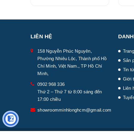
(660228506T)
LIÊN HỆ
DANH
158 Nguyễn Phúc Nguyên,
Trang
Phường Nhiêu Lộc, Thành phố Hồ
Sản 
Chí Minh, Việt Nam., TP Hồ Chí
Tin t
Minh,
Giới 
0902 968 336
Liên 
Thứ 2 – Thứ 7 từ 8:00 sáng đến
Tuyể
17:00 chiều
showroomminhlonghcm@gmail.com