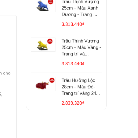
Trâu Thịnh Vượng
25cm - Màu Xanh
Dương - Trang ...
3.313.440₫
Trâu Thịnh Vượng
25cm - Màu Vàng -
Trang trí và...
3.313.440₫
àn cho
Trâu Hưởng Lộc
28cm - Màu Đỏ-
Trang trí vàng 24...
ể,
2.839.320₫