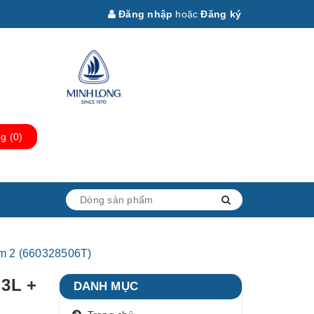
Đăng nhập
hoặc
Đăng ký
ng
(
0
)
ám 2 (660328506T)
 3L +
DANH MỤC