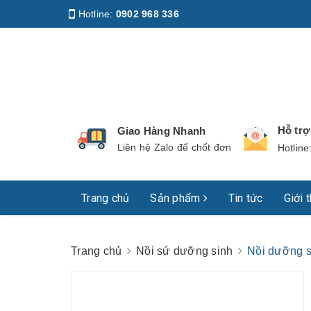
Hotline:
0902 968 336
Địa chỉ
:
158 Nguyễn Phúc Nguyên, Phường Nhiê
Hỗ tr
Giao Hàng Nhanh
Liên hệ Zalo để chốt đơn
Hotline
Trang chủ
Sản phẩm
Tin tức
Giới 
Trang chủ
Nồi sứ dưỡng sinh
Nồi dưỡng s