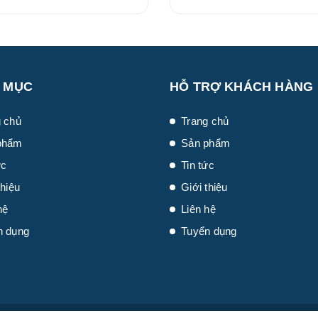
(660328506)
(660228506)
 MỤC
HỖ TRỢ KHÁCH HÀNG
 chủ
Trang chủ
phẩm
Sản phẩm
ức
Tin tức
thiệu
Giới thiệu
hệ
Liên hệ
n dụng
Tuyển dụng