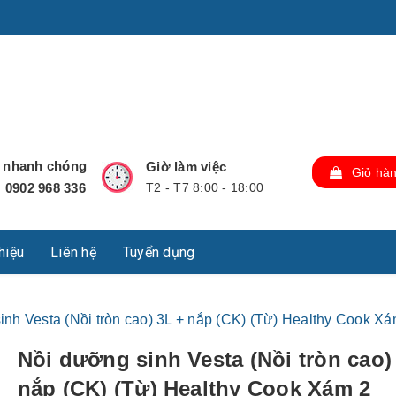
u Lộc, Thành phố Hồ Chí Minh, Việt Nam., TP Hồ Chí Minh,
ợ nhanh chóng
Giờ làm việc
Giỏ hà
0902 968 336
T2 - T7 8:00 - 18:00
:
thiệu
Liên hệ
Tuyển dụng
inh Vesta (Nồi tròn cao) 3L + nắp (CK) (Từ) Healthy Cook X
Nồi dưỡng sinh Vesta (Nồi tròn cao)
nắp (CK) (Từ) Healthy Cook Xám 2