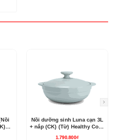
(Nồi
Nồi dưỡng sinh Luna cạn 3L
Nồi dư
CK)
+ nắp (CK) (Từ) Healthy Cook
+ nắp (
2
Xám 2 (213039506T)
Xá
1.790.800₫