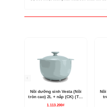
Nồi dưỡng sinh Vesta (Nồi
Nồi
tròn cao) 2L + nắp (CK) (Từ)
tr
Healthy Cook Xám 2
1.113.200₫