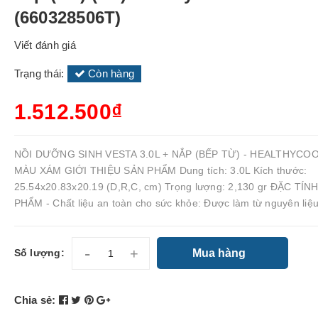
(660328506T)
Viết đánh giá
Trạng thái:
Còn hàng
1.512.500₫
NỒI DƯỠNG SINH VESTA 3.0L + NẮP (BẾP TỪ) - HEALTHYCOO
MÀU XÁM GIỚI THIỆU SẢN PHẨM Dung tích: 3.0L Kích thước:
25.54x20.83x20.19 (D,R,C, cm) Trọng lượng: 2,130 gr ĐẶC TÍN
PHẨM - Chất liệu an toàn cho sức khỏe: Được làm từ nguyên liệu
-
+
Mua hàng
Số lượng:
Chia sẻ: