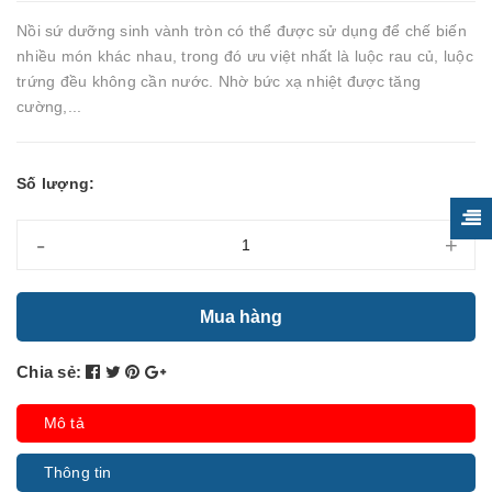
Nồi sứ dưỡng sinh vành tròn có thể được sử dụng để chế biến
nhiều món khác nhau, trong đó ưu việt nhất là luộc rau củ, luộc
trứng đều không cần nước. Nhờ bức xạ nhiệt được tăng
cường,...
Số lượng:
-
+
Mua hàng
Chia sẻ:
Mô tả
Thông tin