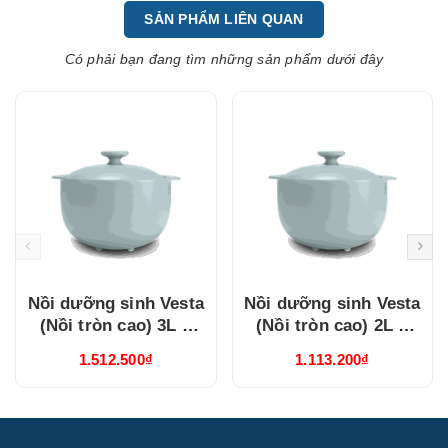
SẢN PHẨM LIÊN QUAN
Có phải bạn đang tìm những sản phẩm dưới đây
Nồi dưỡng sinh Vesta
Nồi dưỡng sinh Vesta
(Nồi tròn cao) 3L +
(Nồi tròn cao) 2L +
nắp (CK) (Từ) Healthy
nắp (CK) (Từ) Healthy
1.512.500₫
1.113.200₫
Cook Xám 2
Cook Xám 2
(660328506T)
(660228506T)