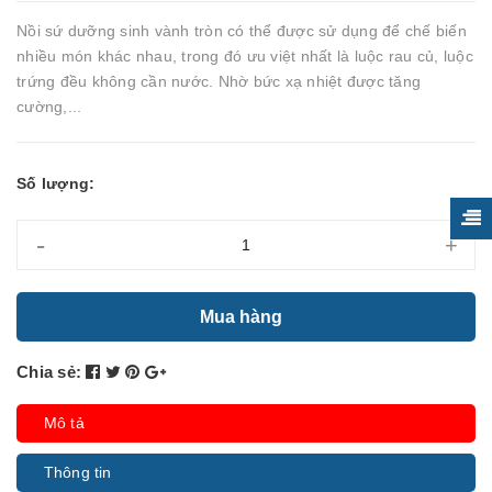
Nồi sứ dưỡng sinh vành tròn có thể được sử dụng để chế biến
nhiều món khác nhau, trong đó ưu việt nhất là luộc rau củ, luộc
trứng đều không cần nước. Nhờ bức xạ nhiệt được tăng
cường,...
Số lượng:
-
+
Mua hàng
Chia sẻ:
Mô tả
Thông tin