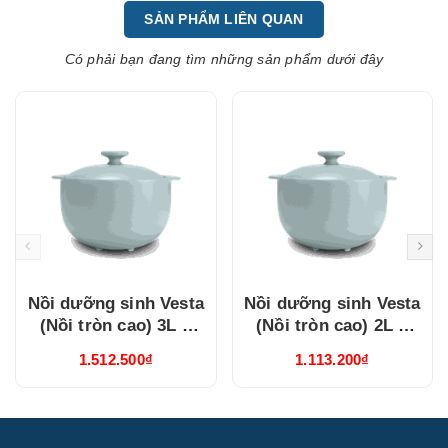
SẢN PHẨM LIÊN QUAN
Có phải bạn đang tìm những sản phẩm dưới đây
Nồi dưỡng sinh Vesta
Nồi dưỡng sinh Vesta
(Nồi tròn cao) 3L +
(Nồi tròn cao) 2L +
nắp (CK) (Từ) Healthy
nắp (CK) (Từ) Healthy
1.512.500₫
1.113.200₫
Cook Xám 2
Cook Xám 2
(660328506T)
(660228506T)