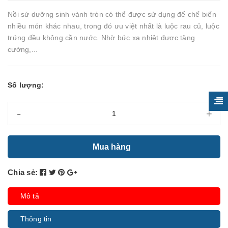
Nồi sứ dưỡng sinh vành tròn có thể được sử dụng để chế biến
nhiều món khác nhau, trong đó ưu việt nhất là luộc rau củ, luộc
trứng đều không cần nước. Nhờ bức xạ nhiệt được tăng
cường,...
Số lượng:
-
+
Mua hàng
Chia sẻ:
Mô tả
Thông tin