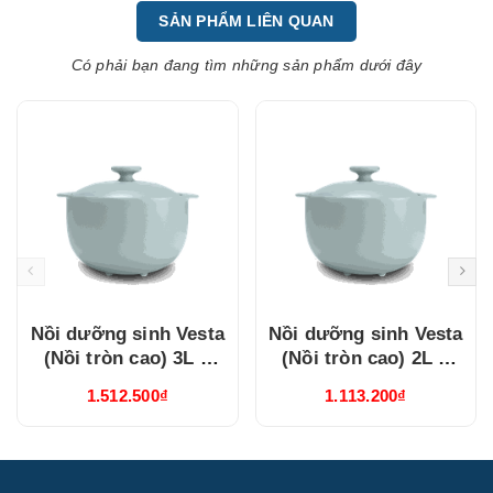
SẢN PHẨM LIÊN QUAN
Có phải bạn đang tìm những sản phẩm dưới đây
Nồi dưỡng sinh Vesta
Nồi dưỡng sinh Vesta
(Nồi tròn cao) 3L +
(Nồi tròn cao) 2L +
nắp (CK) (Từ) Healthy
nắp (CK) (Từ) Healthy
1.512.500₫
1.113.200₫
Cook Xám 2
Cook Xám 2
(660328506T)
(660228506T)