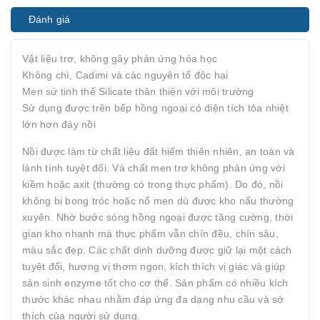
Đánh giá
Vật liệu trơ, không gây phản ứng hóa học
Không chì, Cadimi và các nguyên tố độc hại
Men sứ tinh thể Silicate thân thiện với môi trường
Sử dụng được trên bếp hồng ngoại có diện tích tỏa nhiệt
lớn hơn đáy nồi
Nồi được làm từ chất liệu đất hiếm thiên nhiên, an toàn và
lành tính tuyệt đối. Và chất men trơ không phản ứng với
kiềm hoặc axit (thường có trong thực phẩm). Do đó, nồi
không bị bong tróc hoặc nổ men dù được kho nấu thường
xuyên. Nhờ bước sóng hồng ngoại được tăng cường, thời
gian kho nhanh mà thực phẩm vẫn chín đều, chín sâu,
màu sắc đẹp. Các chất dinh dưỡng được giữ lại một cách
tuyệt đối, hương vị thơm ngon, kích thích vị giác và giúp
sản sinh enzyme tốt cho cơ thể. Sản phẩm có nhiều kích
thước khác nhau nhằm đáp ứng đa dạng nhu cầu và sở
thích của người sử dụng.