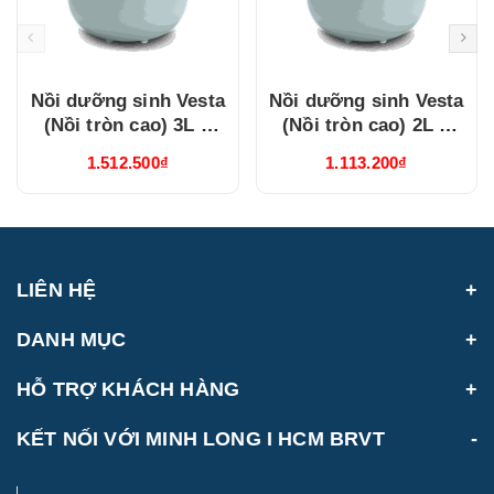
Nồi dưỡng sinh Vesta
Nồi dưỡng sinh Vesta
(Nồi tròn cao) 3L +
(Nồi tròn cao) 2L +
nắp (CK) (Từ) Healthy
nắp (CK) (Từ) Healthy
1.512.500₫
1.113.200₫
Cook Xám 2
Cook Xám 2
(660328506T)
(660228506T)
LIÊN HỆ
DANH MỤC
HỖ TRỢ KHÁCH HÀNG
KẾT NỐI VỚI MINH LONG I HCM BRVT