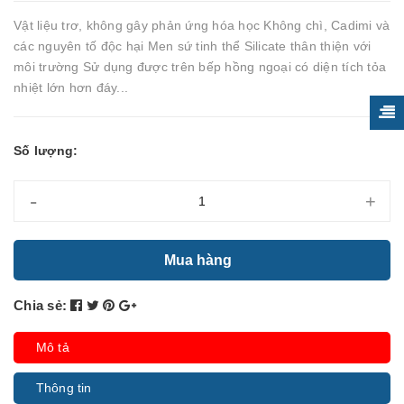
Vật liệu trơ, không gây phản ứng hóa học Không chì, Cadimi và
các nguyên tố độc hại Men sứ tinh thể Silicate thân thiện với
môi trường Sử dụng được trên bếp hồng ngoại có diện tích tỏa
nhiệt lớn hơn đáy...
Số lượng:
-
+
Mua hàng
Chia sẻ:
Mô tả
Thông tin