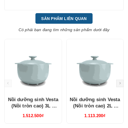
SẢN PHẨM LIÊN QUAN
Có phải bạn đang tìm những sản phẩm dưới đây
Nồi dưỡng sinh Vesta
Nồi dưỡng sinh Vesta
(Nồi tròn cao) 3L +
(Nồi tròn cao) 2L +
nắp (CK) (Từ) Healthy
nắp (CK) (Từ) Healthy
1.512.500₫
1.113.200₫
Cook Xám 2
Cook Xám 2
(660328506T)
(660228506T)