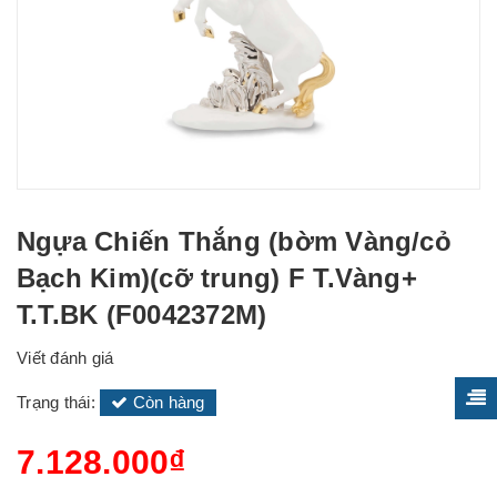
Ngựa Chiến Thắng (bờm Vàng/cỏ
Bạch Kim)(cỡ trung) F T.Vàng+
T.T.BK (F0042372M)
Viết đánh giá
Trạng thái:
Còn hàng
7.128.000₫