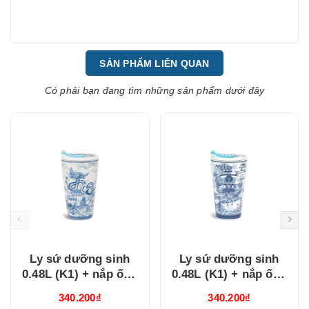
SẢN PHẨM LIÊN QUAN
Có phải bạn đang tìm những sản phẩm dưới đây
Ly sứ dưỡng sinh
Ly sứ dưỡng sinh
0.48L (K1) + nắp ống
0.48L (K1) + nắp ống
hút Nam Quốc Hà Nội
hút Nam Quốc Nam
340.200₫
340.200₫
(214888VHNH)
Bộ Sài Gòn