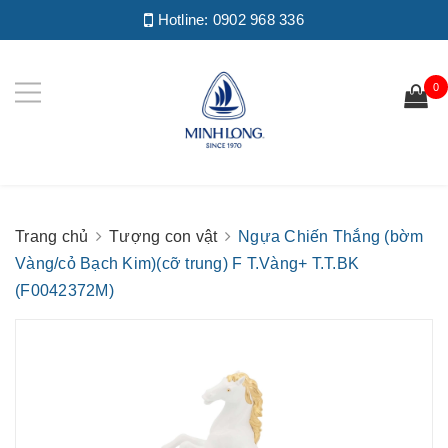
Hotline:
0902 968 336
0
Trang chủ
Tượng con vật
Ngựa Chiến Thắng (bờm
Vàng/cỏ Bạch Kim)(cỡ trung) F T.Vàng+ T.T.BK
(F0042372M)