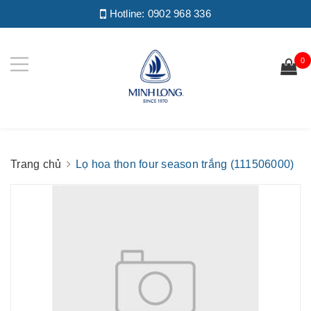
Hotline:
0902 968 336
0
Trang chủ
Lọ hoa thon four season trắng (111506000)