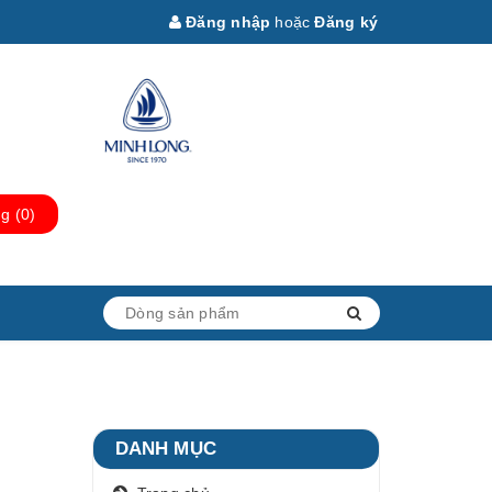
Đăng nhập
hoặc
Đăng ký
ng
(
0
)
DANH MỤC