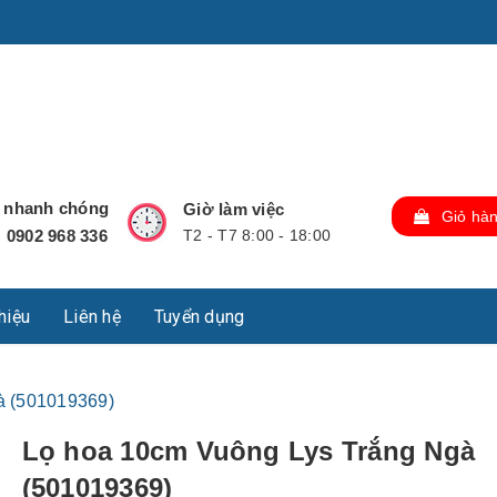
u Lộc, Thành phố Hồ Chí Minh, Việt Nam., TP Hồ Chí Minh,
ợ nhanh chóng
Giờ làm việc
Giỏ hà
0902 968 336
T2 - T7 8:00 - 18:00
:
thiệu
Liên hệ
Tuyển dụng
à (501019369)
Lọ hoa 10cm Vuông Lys Trắng Ngà
(501019369)