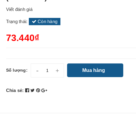
Viết đánh giá
Trạng thái:
Còn hàng
73.440₫
-
+
Mua hàng
Số lượng:
Chia sẻ: