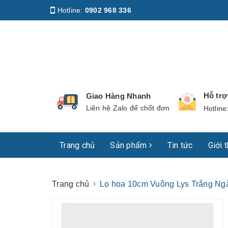
Hotline:
0902 968 336
Địa chỉ
:
158 Nguyễn Phúc Nguyên, Phường Nhiê
Hỗ tr
Giao Hàng Nhanh
Liên hệ Zalo để chốt đơn
Hotline
Trang chủ
Sản phẩm
Tin tức
Giới 
Trang chủ
Lọ hoa 10cm Vuông Lys Trắng Ng