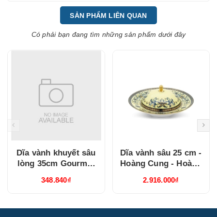
SẢN PHẨM LIÊN QUAN
Có phải bạn đang tìm những sản phẩm dưới đây
Dĩa vành khuyết sâu
Dĩa vành sâu 25 cm -
lòng 35cm Gourmet
Hoàng Cung - Hoàng
Trắng Ngà
Liên (632515460)
348.840₫
2.916.000₫
(313549000)