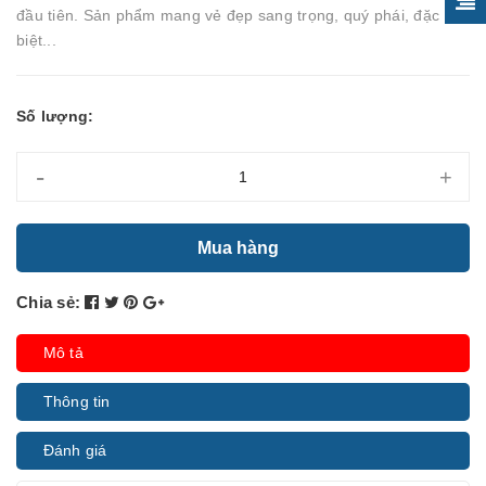
đầu tiên. Sản phẩm mang vẻ đẹp sang trọng, quý phái, đặc
biệt...
Số lượng:
-
+
Mua hàng
Chia sẻ:
Mô tả
Thông tin
Đánh giá