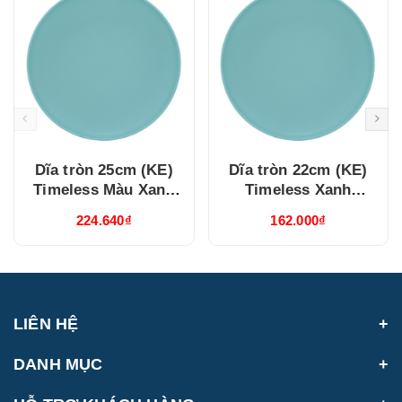
Dĩa tròn 25cm (KE)
Dĩa tròn 22cm (KE)
Timeless Màu Xanh
Timeless Xanh
Dương (632537514)
Dương (632237514)
224.640₫
162.000₫
LIÊN HỆ
DANH MỤC