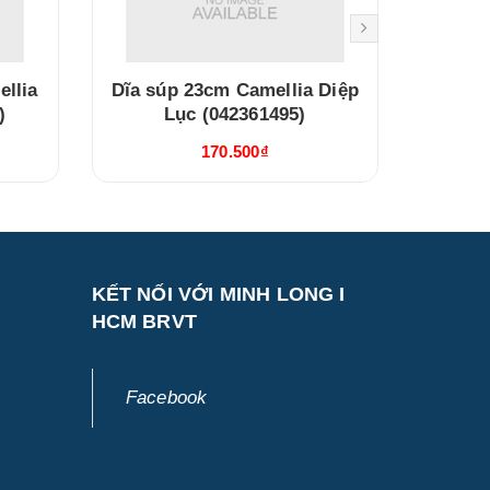
llia
Dĩa súp 23cm Camellia Diệp
Dĩa sâ
)
Lục (042361495)
Lộ
170.500₫
KẾT NỐI VỚI MINH LONG I
HCM BRVT
Facebook