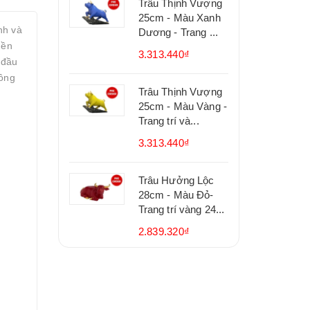
Trâu Thịnh Vượng
25cm - Màu Xanh
nh và
Dương - Trang ...
nền
3.313.440₫
 đầu
hông
Trâu Thịnh Vượng
25cm - Màu Vàng -
Trang trí và...
3.313.440₫
Trâu Hưởng Lộc
28cm - Màu Đỏ-
Trang trí vàng 24...
2.839.320₫