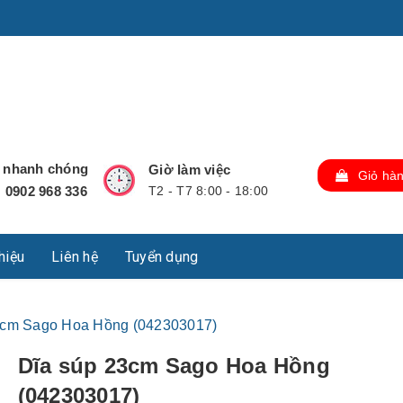
u Lộc, Thành phố Hồ Chí Minh, Việt Nam., TP Hồ Chí Minh,
ợ nhanh chóng
Giờ làm việc
Giỏ hà
0902 968 336
T2 - T7 8:00 - 18:00
:
thiệu
Liên hệ
Tuyển dụng
3cm Sago Hoa Hồng (042303017)
Dĩa súp 23cm Sago Hoa Hồng
(042303017)