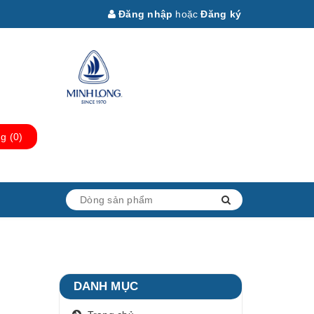
Đăng nhập
hoặc
Đăng ký
ng
(
0
)
DANH MỤC