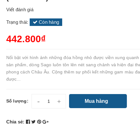
Viết đánh giá
Trạng thái:
Còn hàng
442.800₫
Nổi bật với hình ảnh những đóa hồng nhỏ được viền xung quanh
sản phẩm, dòng Sago luôn tôn lên nét sang chảnh và hiện đại th
phong cách Châu Âu. Cộng thêm sự phối kết những gam màu đ
được...
-
+
Mua hàng
Số lượng:
Chia sẻ: