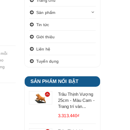
Trang chủ
Sản phẩm
Tin tức
Giới thiệu
Liên hệ
 mỗi
eo
Tuyển dụng
ang
SẢN PHẨM NỔI BẬT
Trâu Thịnh Vượng
25cm - Màu Cam -
Trang trí vàn...
3.313.440₫