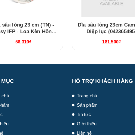
 sâu lòng 23 cm (TN) -
Dĩa sâu lòng 23cm Came
isy IFP - Loa Kèn Hồng
Diệp lục (042365495
(GT22462309430TN)
56.310₫
181.500₫
 MỤC
HỖ TRỢ KHÁCH HÀNG
 chủ
Trang chủ
phẩm
Sản phẩm
ức
Tin tức
thiệu
Giới thiệu
hệ
Liên hệ