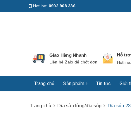
Hotline:
0902 968 336
Địa chỉ
:
158 Nguyễn Phúc Nguyên, Phường Nhiê
Hỗ tr
Giao Hàng Nhanh
Liên hệ Zalo để chốt đơn
Hotline
Trang chủ
Sản phẩm
Tin tức
Giới 
Trang chủ
Dĩa sâu lòng/dĩa súp
Dĩa súp 2