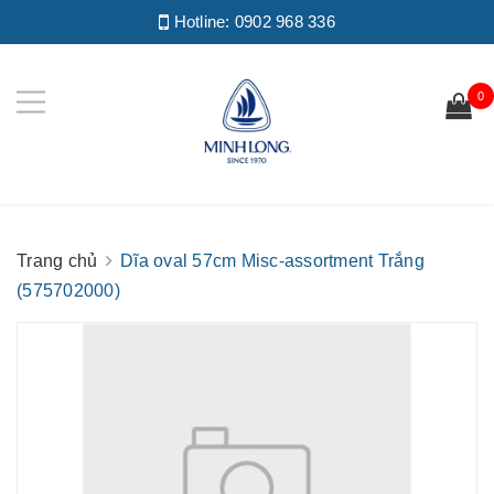
Hotline:
0902 968 336
0
Trang chủ
Dĩa oval 57cm Misc-assortment Trắng
(575702000)