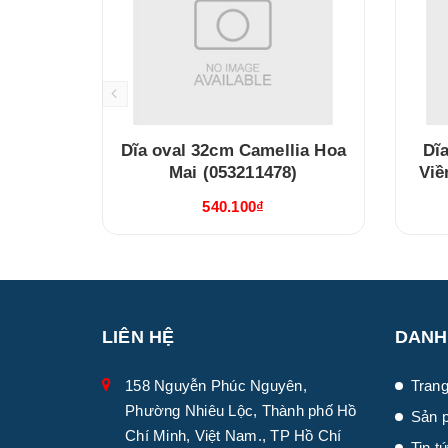
Dĩa oval 32cm Camellia Hoa
Dĩa
Mai (053211478)
Viề
540.100₫
LIÊN HỆ
DANH
158 Nguyễn Phúc Nguyên,
Trang
Phường Nhiêu Lộc, Thành phố Hồ
Sản 
Chí Minh, Việt Nam., TP Hồ Chí
Tin t