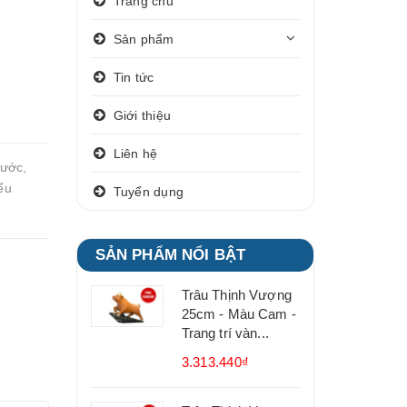
Trang chủ
Sản phẩm
Tin tức
Giới thiệu
Liên hệ
nước,
ểu
Tuyển dụng
SẢN PHẨM NỔI BẬT
Trâu Thịnh Vượng
25cm - Màu Cam -
Trang trí vàn...
3.313.440₫