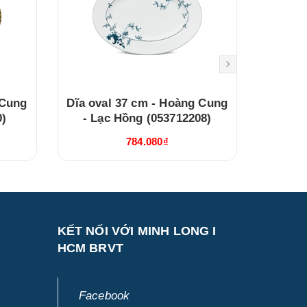
 Cung
Dĩa oval 37 cm - Hoàng Cung
Dĩa ov
0)
- Lạc Hồng (053712208)
N
784.080₫
KẾT NỐI VỚI MINH LONG I
HCM BRVT
Facebook