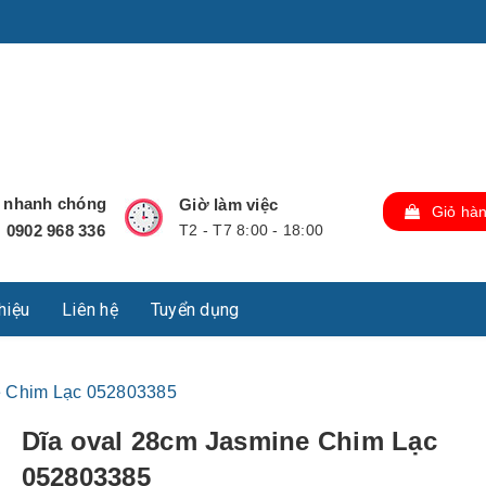
u Lộc, Thành phố Hồ Chí Minh, Việt Nam., TP Hồ Chí Minh,
ợ nhanh chóng
Giờ làm việc
Giỏ hà
0902 968 336
T2 - T7 8:00 - 18:00
:
thiệu
Liên hệ
Tuyển dụng
e Chim Lạc 052803385
Dĩa oval 28cm Jasmine Chim Lạc
052803385