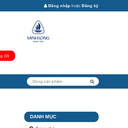
Đăng nhập
hoặc
Đăng ký
ng
(
0
)
DANH MỤC