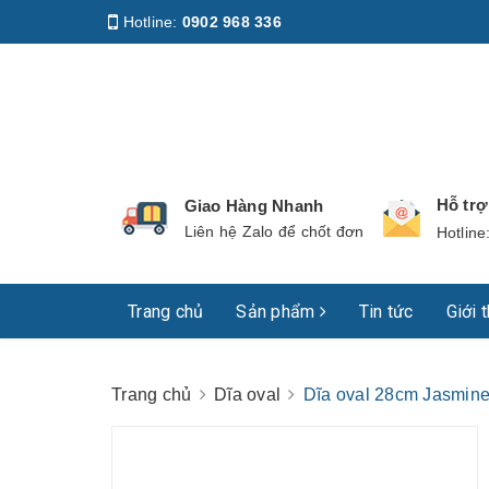
Hotline:
0902 968 336
Địa chỉ
:
158 Nguyễn Phúc Nguyên, Phường Nhiê
Hỗ tr
Giao Hàng Nhanh
Liên hệ Zalo để chốt đơn
Hotline
Trang chủ
Sản phẩm
Tin tức
Giới 
Trang chủ
Dĩa oval
Dĩa oval 28cm Jasmin