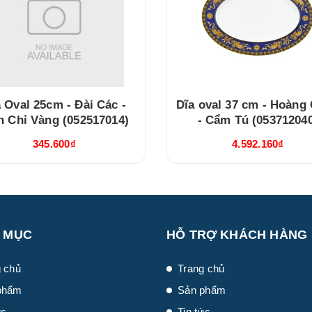
 Oval 25cm - Đài Các -
Dĩa oval 37 cm - Hoàng
n Chỉ Vàng (052517014)
- Cẩm Tú (05371204
345.600₫
4.592.160₫
 MỤC
HỖ TRỢ KHÁCH HÀNG
 chủ
Trang chủ
phẩm
Sản phẩm
ức
Tin tức