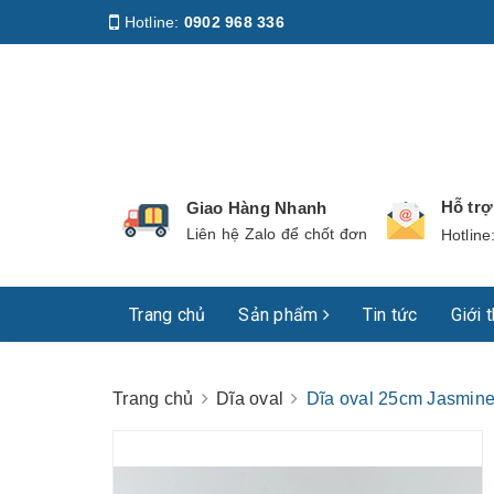
Hotline:
0902 968 336
Địa chỉ
:
158 Nguyễn Phúc Nguyên, Phường Nhiê
Hỗ tr
Giao Hàng Nhanh
Liên hệ Zalo để chốt đơn
Hotline
Trang chủ
Sản phẩm
Tin tức
Giới 
Trang chủ
Dĩa oval
Dĩa oval 25cm Jasmin