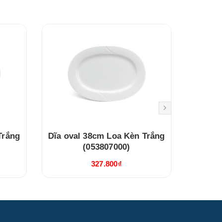
Trắng
Dĩa oval 38cm Loa Kèn Trắng
Dĩa ov
(053807000)
327.800₫