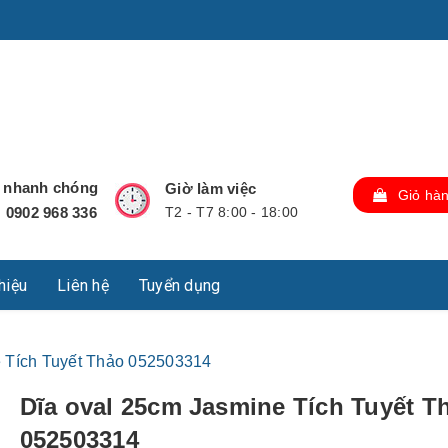
u Lộc, Thành phố Hồ Chí Minh, Việt Nam., TP Hồ Chí Minh,
ợ nhanh chóng
Giờ làm việc
Giỏ hà
0902 968 336
T2 - T7 8:00 - 18:00
:
thiệu
Liên hệ
Tuyển dụng
e Tích Tuyết Thảo 052503314
Dĩa oval 25cm Jasmine Tích Tuyết T
052503314