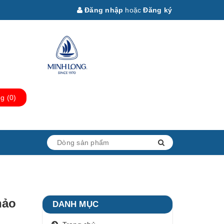
Đăng nhập
hoặc
Đăng ký
ng
(
0
)
hảo
DANH MỤC