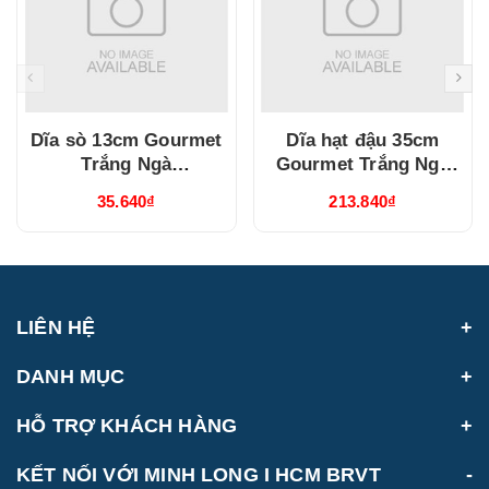
Dĩa sò 13cm Gourmet
Dĩa hạt đậu 35cm
Trắng Ngà
Gourmet Trắng Ngà
(311347000)
(313551000)
35.640₫
213.840₫
LIÊN HỆ
DANH MỤC
HỖ TRỢ KHÁCH HÀNG
KẾT NỐI VỚI MINH LONG I HCM BRVT