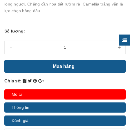
lòng người. Chẳng cần họa tiết rườm rà, Camellia trắng vẫn là
lựa chọn hàng đầu...
Số lượng:
-
+
Mua hàng
Chia sẻ:
Mô tả
Thông tin
Đánh giá