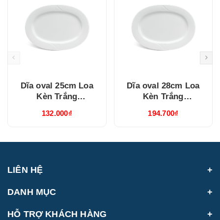
Dĩa oval 25cm Loa
Dĩa oval 28cm Loa
Kèn Trắng
Kèn Trắng
(052507000)
(052807000)
132.000₫
194.700₫
LIÊN HỆ
DANH MỤC
HỖ TRỢ KHÁCH HÀNG