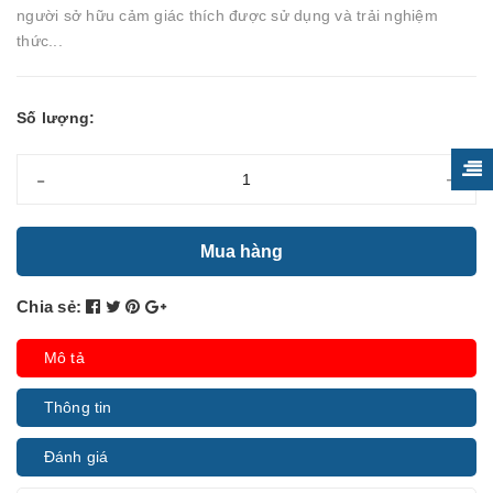
người sở hữu cảm giác thích được sử dụng và trải nghiệm
thức...
Số lượng:
-
+
Mua hàng
Chia sẻ:
Mô tả
Thông tin
Đánh giá