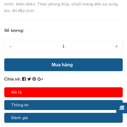
minh, khôn khéo. Theo phong thủy, chuột mang đến sự sung
túc, đủ đầy (nơi...
Số lượng:
-
+
Mua hàng
Chia sẻ:
Mô tả
Thông tin
Đánh giá