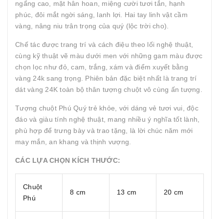
ngẩng cao, mặt hân hoan, miệng cười tươi tắn, hạnh
phúc, đôi mắt ngời sáng, lanh lợi. Hai tay linh vật cầm
vàng, nâng niu trân trọng của quý (lộc trời cho).
Chế tác được trang trí và cách điệu theo lối nghệ thuật,
cùng kỹ thuật vẽ màu dưới men với những gam màu được
chọn lọc như đỏ, cam, trắng, xám và điểm xuyết bằng
vàng 24k sang trọng. Phiên bản đặc biệt nhất là trang trí
dát vàng 24K toàn bộ thân tượng chuột vô cùng ấn tượng.
Tượng chuột Phú Quý trẻ khỏe, với dáng vẻ tươi vui, độc
đáo và giàu tính nghệ thuật, mang nhiều ý nghĩa tốt lành,
phù hợp để trưng bày và trao tặng, là lời chúc năm mới
may mắn, an khang và thịnh vượng.
CÁC LỰA CHỌN KÍCH THƯỚC:
Chuột
8 cm
13 cm
20 cm
Phú