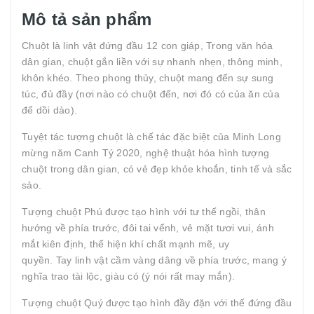
Mô tả sản phẩm
Chuột là linh vật đứng đầu 12 con giáp, Trong văn hóa
dân gian, chuột gắn liền với sự nhanh nhẹn, thông minh,
khôn khéo. Theo phong thủy, chuột mang đến sự sung
túc, đủ đầy (nơi nào có chuột đến, nơi đó có của ăn của
để dồi dào).
Tuyệt tác tượng chuột là chế tác đặc biệt của Minh Long
mừng năm Canh Tý 2020, nghệ thuật hóa hình tượng
chuột trong dân gian, có vẻ đẹp khỏe khoắn, tinh tế và sắc
sảo.
Tượng chuột Phú được tạo hình với tư thế ngồi, thân
hướng về phía trước, đôi tai vểnh, vẻ mặt tươi vui, ánh
mắt kiên định, thể hiện khí chất mạnh mẽ, uy
quyền. Tay linh vật cầm vàng dâng về phía trước, mang ý
nghĩa trao tài lộc, giàu có (ý nói rất may mắn).
Tượng chuột Quý được tạo hình đầy đặn với thế đứng đầu