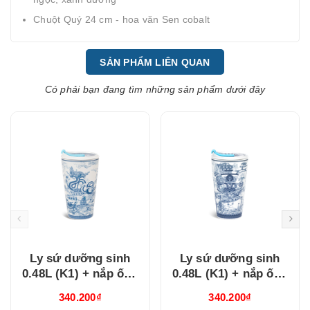
Chuột Quý 24 cm - hoa văn Sen cobalt
SẢN PHẨM LIÊN QUAN
Có phải bạn đang tìm những sản phẩm dưới đây
Ly sứ dưỡng sinh
Ly sứ dưỡng sinh
0.48L (K1) + nắp ống
0.48L (K1) + nắp ống
hút Nam Quốc Hà Nội
hút Nam Quốc Nam
340.200₫
340.200₫
(214888VHNH)
Bộ Sài Gòn