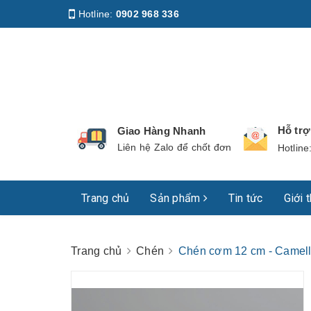
Hotline:
0902 968 336
Địa chỉ
:
158 Nguyễn Phúc Nguyên, Phường Nhiê
Hỗ tr
Giao Hàng Nhanh
Liên hệ Zalo để chốt đơn
Hotline
Trang chủ
Sản phẩm
Tin tức
Giới 
Trang chủ
Chén
Chén cơm 12 cm - Camell