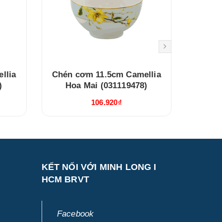
llia
Chén cơm 11.5cm Camellia
Chén c
)
Hoa Mai (031119478)
T
106.920₫
KẾT NỐI VỚI MINH LONG I
HCM BRVT
Facebook