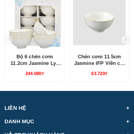
Bộ 6 chén cơm
Chén cơm 11.5cm
11.2cm Jasmine Lys
Jasmine IFP Viền chỉ
Viền Chỉ Vàng
vàng (GT22471104014)
244.080₫
63.720₫
(03119901406)
LIÊN HỆ
DANH MỤC