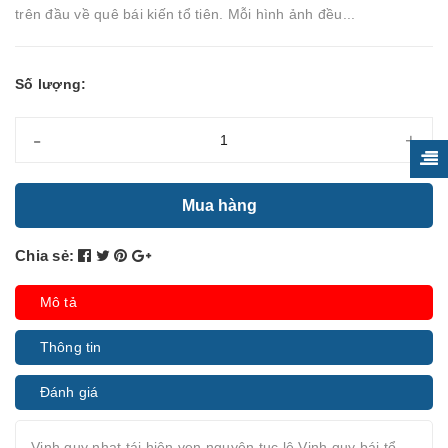
trên đầu về quê bái kiến tổ tiên. Mỗi hình ảnh đều...
Số lượng:
-
+
Mua hàng
Chia sẻ:
Mô tả
Thông tin
Đánh giá
Vinh quy nhạt tái hiện vẹn nguyên tục lệ Vinh quy bái tổ