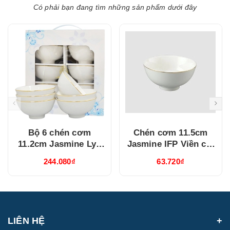
Có phải bạn đang tìm những sản phẩm dưới đây
Bộ 6 chén cơm
Chén cơm 11.5cm
11.2cm Jasmine Lys
Jasmine IFP Viền chỉ
Viền Chỉ Vàng
vàng (GT22471104014)
244.080₫
63.720₫
(03119901406)
LIÊN HỆ