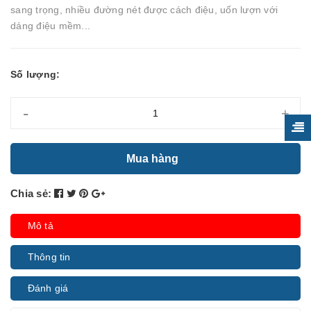
sang trọng, nhiều đường nét được cách điệu, uốn lượn với
dáng điệu mềm...
Số lượng:
-
+
Mua hàng
Chia sẻ:
Mô tả
Thông tin
Đánh giá