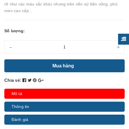
rỡ như các màu sắc khác nhưng trên nền sứ bền vững, phủ
men cao cấp...
Số lượng:
-
+
Mua hàng
Chia sẻ:
Mô tả
Thông tin
Đánh giá