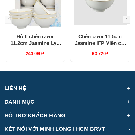
Bộ 6 chén cơm
Chén cơm 11.5cm
11.2cm Jasmine Lys
Jasmine IFP Viền chỉ
Viền Chỉ Vàng
vàng (GT22471104014)
244.080₫
63.720₫
(03119901406)
LIÊN HỆ
DANH MỤC
HỖ TRỢ KHÁCH HÀNG
KẾT NỐI VỚI MINH LONG I HCM BRVT