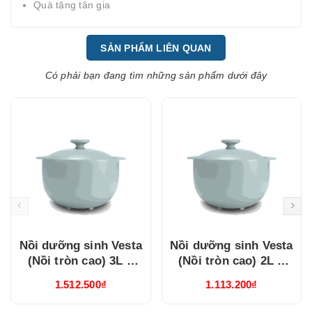
Quà tặng tân gia
SẢN PHẨM LIÊN QUAN
Có phải bạn đang tìm những sản phẩm dưới đây
Nồi dưỡng sinh Vesta
Nồi dưỡng sinh Vesta
(Nồi tròn cao) 3L +
(Nồi tròn cao) 2L +
nắp (CK) (Từ) Healthy
nắp (CK) (Từ) Healthy
1.512.500₫
1.113.200₫
Cook Xám 2
Cook Xám 2
(660328506T)
(660228506T)