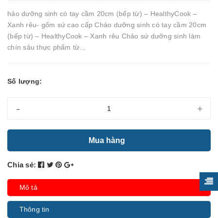
hảo dưỡng sinh có tay cầm 20cm (bếp từ) – HealthyCook –
Xanh rêu- gốm sứ cao cấp Chảo dưỡng sinh có tay cầm 20cm
(bếp từ) – HealthyCook – Xanh rêu Chảo sứ dưỡng sinh làm
chín sâu thực phẩm từ...
Số lượng:
-
+
Mua hàng
Chia sẻ:
Mô tả
Thông tin