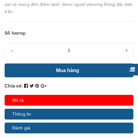
sát và mang đến điềm lành, được người phương Đông đặc biệt
trân...
Số lượng:
-
+
Mua hàng
Chia sẻ:
Mô tả
Thông tin
Đánh giá