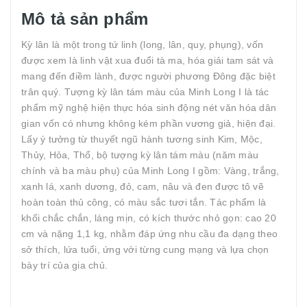
Mô tả sản phẩm
Kỳ lân là một trong tứ linh (long, lân, quy, phụng), vốn
được xem là linh vật xua đuổi tà ma, hóa giải tam sát và
mang đến điềm lành, được người phương Đông đặc biệt
trân quý. Tượng kỳ lân tám màu của Minh Long I là tác
phẩm mỹ nghệ hiện thực hóa sinh động nét văn hóa dân
gian vốn có nhưng không kém phần vương giả, hiện đại.
Lấy ý tưởng từ thuyết ngũ hành tương sinh Kim, Mộc,
Thủy, Hỏa, Thổ, bộ tượng kỳ lân tám màu (năm màu
chính và ba màu phụ) của Minh Long I gồm: Vàng, trắng,
xanh lá, xanh dương, đỏ, cam, nâu và đen được tô vẽ
hoàn toàn thủ công, có màu sắc tươi tắn. Tác phẩm là
khối chắc chắn, láng mịn, có kích thước nhỏ gọn: cao 20
cm và nặng 1,1 kg, nhằm đáp ứng nhu cầu đa dạng theo
sở thích, lứa tuổi, ứng với từng cung mạng và lựa chọn
bày trí của gia chủ.