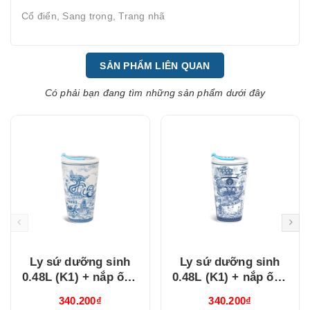
Cổ điển, Sang trọng, Trang nhã
SẢN PHẨM LIÊN QUAN
Có phải bạn đang tìm những sản phẩm dưới đây
Ly sứ dưỡng sinh
Ly sứ dưỡng sinh
0.48L (K1) + nắp ống
0.48L (K1) + nắp ống
hút Nam Quốc Hà Nội
hút Nam Quốc Nam
340.200₫
340.200₫
(214888VHNH)
Bộ Sài Gòn