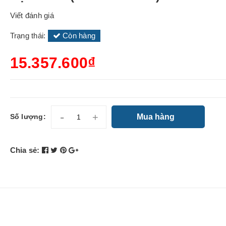
Viết đánh giá
Trạng thái:
Còn hàng
15.357.600₫
-
+
Mua hàng
Số lượng:
Chia sẻ: