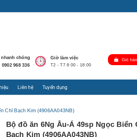
u Lộc, Thành phố Hồ Chí Minh, Việt Nam., TP Hồ Chí Minh,
ợ nhanh chóng
Giờ làm việc
Giỏ hà
0902 968 336
T2 - T7 8:00 - 18:00
:
thiệu
Liên hệ
Tuyển dụng
ển Chỉ Bạch Kim (4906AA043NB)
Bộ đồ ăn 6Ng Âu-Á 49sp Ngọc Biển 
Bạch Kim (4906AA043NB)