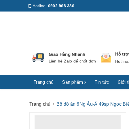
Hotline:
0902 968 336
Địa chỉ
:
158 Nguyễn Phúc Nguyên, Phường Nhiê
Hỗ tr
Giao Hàng Nhanh
Liên hệ Zalo để chốt đơn
Hotline
Trang chủ
Sản phẩm
Tin tức
Giới 
Trang chủ
Bộ đồ ăn 6Ng Âu-Á 49sp Ngọc Bi