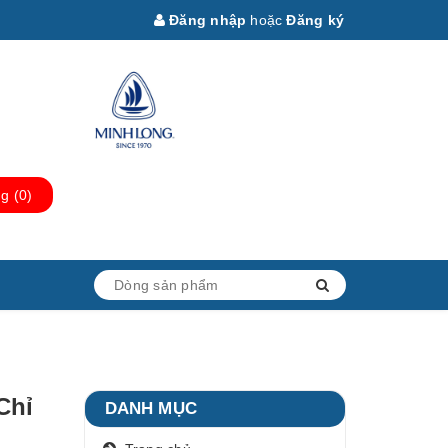
Đăng nhập
hoặc
Đăng ký
ng
(
0
)
Chỉ
DANH MỤC