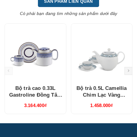
SẢN PHẨM LIÊN QUAN
Có phải bạn đang tìm những sản phẩm dưới đây
Bộ trà cao 0.33L
Bộ trà 0.5L Camellia
Gastroline Đồng Tâm
Chim Lạc Vàng
Xanh Dương
(015038385V03)
3.164.400₫
1.458.000₫
(68334147003)