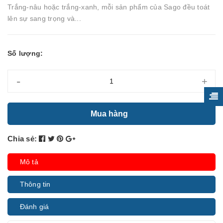
Trắng-nâu hoặc trắng-xanh, mỗi sản phẩm của Sago đều toát
lên sự sang trọng và...
Số lượng:
-
+
Mua hàng
Chia sẻ:
Mô tả
Thông tin
Đánh giá