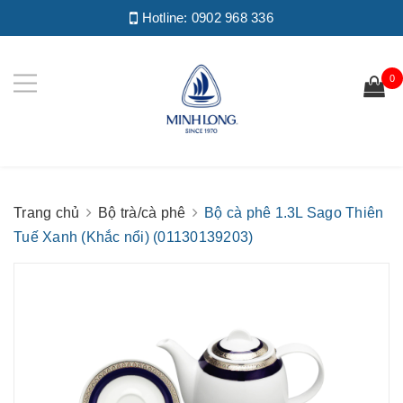
Hotline:
0902 968 336
0
Trang chủ
Bộ trà/cà phê
Bộ cà phê 1.3L Sago Thiên
Tuế Xanh (Khắc nổi) (01130139203)