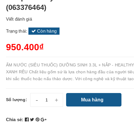
(063376464)
Viết đánh giá
Trạng thái:
Còn hàng
950.400₫
ẤM NƯỚC (SIÊU THUỐC) DƯỠNG SINH 3.3L + NẮP - HEALTH
XANH RÊU Chất liệu gốm sứ là lựa chọn hàng đầu của người tiê
khi sắc thuốc hoặc nấu thảo dược. Với công nghệ và kỹ thuật tạo.
-
+
Mua hàng
Số lượng:
Chia sẻ: