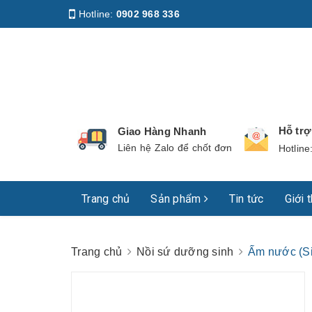
Hotline:
0902 968 336
Địa chỉ
:
158 Nguyễn Phúc Nguyên, Phường Nhiê
Hỗ tr
Giao Hàng Nhanh
Liên hệ Zalo để chốt đơn
Hotline
Trang chủ
Sản phẩm
Tin tức
Giới 
Trang chủ
Nồi sứ dưỡng sinh
Ấm nước (Si