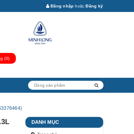
Đăng nhập
hoặc
Đăng ký
ng
(
0
)
063376464)
.3L
DANH MỤC