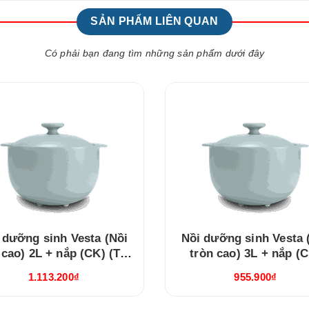
SẢN PHẨM LIÊN QUAN
Có phải bạn đang tìm những sản phẩm dưới đây
 dưỡng sinh Vesta (Nồi
Nồi dưỡng sinh Vesta 
 cao) 2L + nắp (CK) (Từ)
tròn cao) 3L + nắp (
Healthy Cook Xám 2
Healthy Cook Xám 
1.113.200₫
955.900₫
(660228506T)
(660328506)