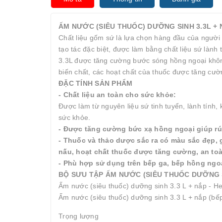
ẤM NƯỚC (SIÊU THUỐC) DƯỠNG SINH 3.3L + 
Chất liệu gốm sứ là lựa chọn hàng đầu của người 
tạo tác đặc biệt, được làm bằng chất liệu sứ lành
3.3L được tăng cường bước sóng hồng ngoại không
biến chất, các hoạt chất của thuốc được tăng cườ
ĐẶC TÍNH SẢN PHẨM
- Chất liệu an toàn cho sức khỏe:
Được làm từ nguyên liệu sứ tinh tuyển, lành tính
sức khỏe.
- Được tăng cường bức xạ hồng ngoại giúp rú
- Thuốc và thảo dược sắc ra có màu sắc đẹp, 
nấu, hoạt chất thuốc được tăng cường, an to
- Phù hợp sử dụng trên bếp ga, bếp hồng ngoạ
BỘ SƯU TẬP ẤM NƯỚC (SIÊU THUỐC DƯỠNG 
Ấm nước (siêu thuốc) dưỡng sinh 3.3 L + nắp - H
Ấm nước (siêu thuốc) dưỡng sinh 3.3 L + nắp (bếp
Trọng lượng