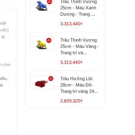
Trâu Thịnh Vượng
25cm - Màu Xanh
Dương - Trang ...
uật
3.313.440₫
huốc)
 bị
Trâu Thịnh Vượng
25cm - Màu Vàng -
Trang trí và...
3.313.440₫
àn cho
uốc.
Trâu Hưởng Lộc
28cm - Màu Đỏ-
nh
Trang trí vàng 24...
2.839.320₫