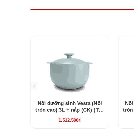
Nồi dưỡng sinh Vesta (Nồi
Nồi
tròn cao) 3L + nắp (CK) (Từ)
tròn
Healthy Cook Xám 2
1.512.500₫
(660328506T)