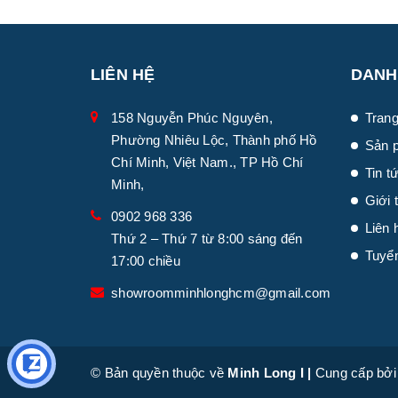
LIÊN HỆ
DANH
158 Nguyễn Phúc Nguyên,
Trang
Phường Nhiêu Lộc, Thành phố Hồ
Sản 
Chí Minh, Việt Nam., TP Hồ Chí
Tin t
Minh,
Giới 
0902 968 336
Liên 
Thứ 2 – Thứ 7 từ 8:00 sáng đến
Tuyể
17:00 chiều
showroomminhlonghcm@gmail.com
© Bản quyền thuộc về
Minh Long I
|
Cung cấp bở