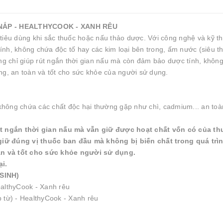
NẮP - HEALTHYCOOK - XANH RÊU
tiêu dùng khi sắc thuốc hoặc nấu thảo dược. Với công nghệ và kỹ th
 tính, không chứa độc tố hay các kim loại bên trong, ấm nước (siêu t
 chỉ giúp rút ngắn thời gian nấu mà còn đảm bảo dược tính, không
ng, an toàn và tốt cho sức khỏe của người sử dụng.
, không chứa các chất độc hại thường gặp như chì, cadmium... an to
t ngắn thời gian nấu mà vẫn giữ được hoạt chất vốn có của th
giữ đúng vị thuốc ban đầu mà không bị biến chất trong quá trì
àn và tốt cho sức khỏe người sử dụng.
i.
SINH)
ealthyCook - Xanh rêu
 từ) - HealthyCook - Xanh rêu