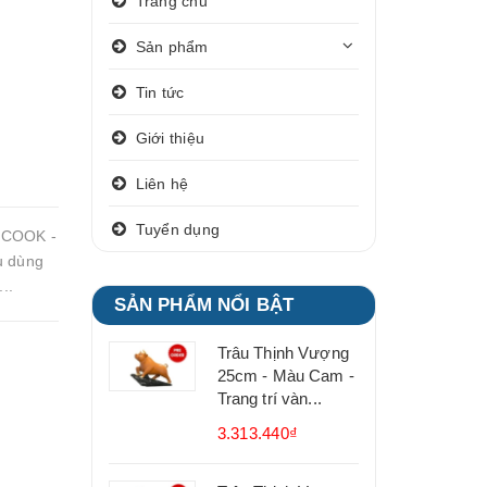
Trang chủ
Sản phẩm
Tin tức
Giới thiệu
Liên hệ
Tuyển dụng
YCOOK -
u dùng
..
SẢN PHẨM NỔI BẬT
Trâu Thịnh Vượng
25cm - Màu Cam -
Trang trí vàn...
3.313.440₫