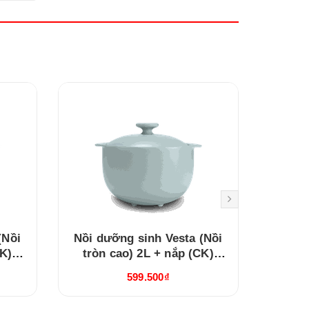
(Nồi
Nồi dưỡng sinh Vesta (Nồi
Nồi dư
CK)
tròn cao) 2L + nắp (CK)
+ nắp (
2
Healthy Cook Xám 2
Xá
599.500₫
(660228506)