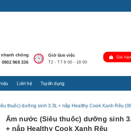
u Lộc, Thành phố Hồ Chí Minh, Việt Nam., TP Hồ Chí Minh,
ợ nhanh chóng
Giờ làm việc
Giỏ hà
0902 968 336
T2 - T7 8:00 - 18:00
:
thiệu
Liên hệ
Tuyển dụng
êu thuốc) dưỡng sinh 3.3L + nắp Healthy Cook Xanh Rêu (
Ấm nước (Siêu thuốc) dưỡng sinh 3
+ nắp Healthy Cook Xanh Rêu