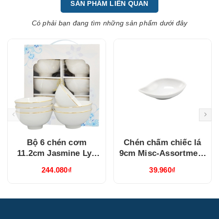
SẢN PHẨM LIÊN QUAN
Có phải bạn đang tìm những sản phẩm dưới đây
Bộ 6 chén cơm
Chén chấm chiếc lá
11.2cm Jasmine Lys
9cm Misc-Assortment
Viền Chỉ Vàng
Lys Trắng Ngà
244.080₫
39.960₫
(03119901406)
(640916000)