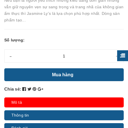
Nếu bạn là người yêu thích những kiểu dáng đơn giản nhưng
vẫn giữ nguyên vẹn sự sang trọng và trang nhã của không gian
ẩm thực thì Jasmine Ly's là lựa chọn phù hợp nhất. Dòng sản
phẩm tạo...
Số lượng:
-
+
Mua hàng
Chia sẻ:
Mô tả
Thông tin