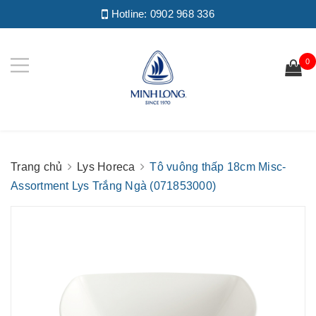
Hotline:
0902 968 336
0
Trang chủ
Lys Horeca
Tô vuông thấp 18cm Misc-
Assortment Lys Trắng Ngà (071853000)