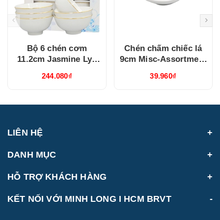
Bộ 6 chén cơm
Chén chấm chiếc lá
11.2cm Jasmine Lys
9cm Misc-Assortment
Viền Chỉ Vàng
Lys Trắng Ngà
244.080₫
39.960₫
(03119901406)
(640916000)
LIÊN HỆ
DANH MỤC
HỖ TRỢ KHÁCH HÀNG
KẾT NỐI VỚI MINH LONG I HCM BRVT