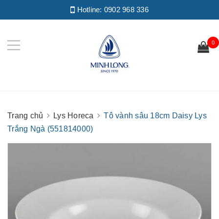
Hotline:
0902 968 336
0
Trang chủ
Lys Horeca
Tô vành sâu 18cm Daisy Lys
Trắng Ngà (551814000)